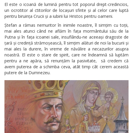
El este o icoană de lumină pentru tot poporul drept-credincios,
un ocrotitor al ctitorilor de locașuri sfinte și al celor care luptă
pentru biruința Crucii și a iubirii lui Hristos pentru oameni.
Ștefan a rămas nemuritor în inimile noastre, îl simțim cu toții,
mai ales atunci când ne aflăm în fața mormântului său de la
Putna și în fața icoanei sale, insuflându-ne aceeași dragoste de
țară și credință strămoșească, îl simțim alături de noi la bucurii și
mai ales la durere, în vreme de năvălire a necazurilor asupra
noastră. El este o stare de spirit, care ne îndeamnă să luptăm
pentru a ne apăra, să renunțăm la pasivitate, să credem că
avem puterea de a schimba ceva, atât timp cât cerem această
putere de la Dumnezeu.