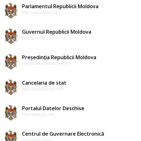
Parlamentul Republicii Moldova
http://parlament.md/
Guvernul Republicii Moldova
http://gov.md/
Președinția Republicii Moldova
http://www.presedinte.md/
Cancelaria de stat
http://cancelaria.gov.md/
Portalul Datelor Deschise
http://date.gov.md/
Centrul de Guvernare Electronică
http://egov.md/ro