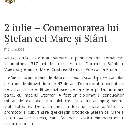
2 iulie – Comemorarea lui
Ștefan cel Mare și Sfânt
2 iulie 2021
Astăzi, 2 iulie, este mare sărbătoate pentru neamul românesc:
se împlinesc 517 ani de la trecerea la Domnul a Sfântului
Voievod Ştefan cel Mare. Cinstirea Sfântului Voievod la Putna.
Ştefan cel Mare a murit în data de
2 iulie 1504,
după ce s-a aflat
pe tronul Moldovei timp de 47 de ani. Domnitorul a obţinut 44
de victorii în cele 48 de războaie, pe care le-a purtat, în mare
parte, cu Imperiul Otoman. A fost un diplomat și conducător
militar de excepție, și-a iubit țara și a luptat aprig pentru
statalitatea ei. De asemenea, a fost un mare apărător și
promotor al culturii și religiei creștin-ortodoxe. Ştefan cel Mare a
ctitorit 44 de biserici, care fac parte astăzi din patrimoniul
cultural mondial.