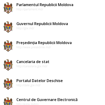
Parlamentul Republicii Moldova
http://parlament.md/
Guvernul Republicii Moldova
http://gov.md/
Președinția Republicii Moldova
http://www.presedinte.md/
Cancelaria de stat
http://cancelaria.gov.md/
Portalul Datelor Deschise
http://date.gov.md/
Centrul de Guvernare Electronică
http://egov.md/ro