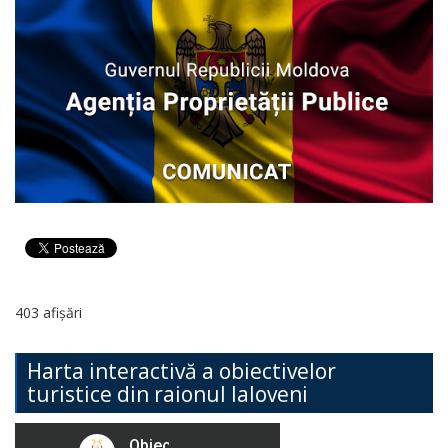
403 afișări
Harta interactivă a obiectivelor
turistice din raionul Ialoveni