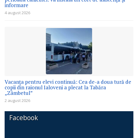
informare
4 august 2026
Vacanța pentru elevi continuă: Cea de-a doua tură de
copii din raionul Ialoveni a plecat la Tabăra
„Zâmbetul”
2 august 2026
Facebook