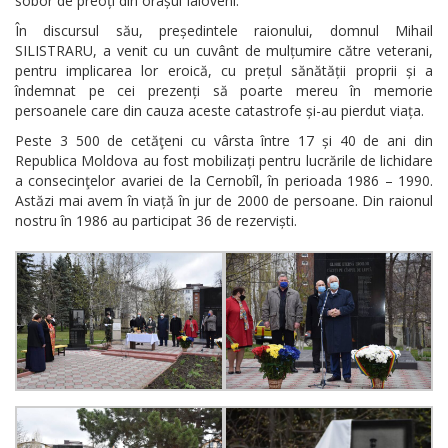
sobor de preoți din orașul Ialoveni.
În discursul său, președintele raionului, domnul Mihail
SILISTRARU, a venit cu un cuvânt de mulțumire către veterani,
pentru implicarea lor eroică, cu prețul sănătății proprii și a
îndemnat pe cei prezenți să poarte mereu în memorie
persoanele care din cauza aceste catastrofe și-au pierdut viața.
Peste 3 500 de cetăţeni cu vârsta între 17 și 40 de ani din
Republica Moldova au fost mobilizați pentru lucrările de lichidare
a consecinţelor avariei de la Cernobîl, în perioada 1986 – 1990.
Astăzi mai avem în viață în jur de 2000 de persoane. Din raionul
nostru în 1986 au participat 36 de rezerviști.