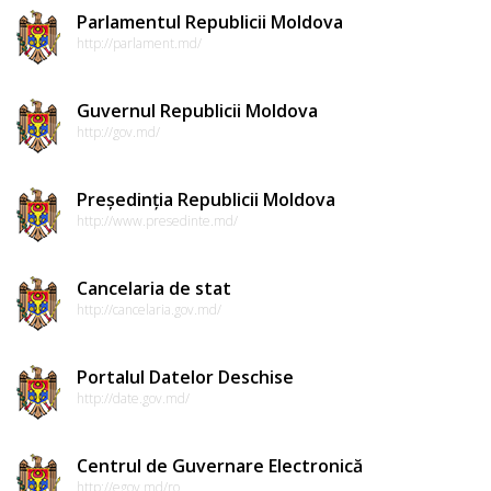
Parlamentul Republicii Moldova
http://parlament.md/
Guvernul Republicii Moldova
http://gov.md/
Președinția Republicii Moldova
http://www.presedinte.md/
Cancelaria de stat
http://cancelaria.gov.md/
Portalul Datelor Deschise
http://date.gov.md/
Centrul de Guvernare Electronică
http://egov.md/ro