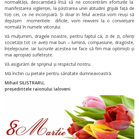
normalității, deocamdată însă să ne concentrăm eforturile la
manifestarea vigilenței, la păstrarea unei atitudini grijulii față de
toți cei, ce ne inconjoară. Și doar in felul acesta vom reuși să
depășim momentele dificile, vom rewveni la o conviețuire
normală în numele viitorului.
Vă mulțumim, dragele noastre, pentru faptul că, zi de zi, oferiți
societății tot ce aveți mai bun – lumină, compasiune, dragoste,
înțelepciune. Iar lucrurile acestea ne face să fim mai optimiști și
mai apropiați sufletește.
Vă asigurăm de sprijinul și respectul nostru.
Mă închin cu pietate pentru sănătate dumneavoastră.
Mihail SILISTRARU,
președintele raionului Ialoveni