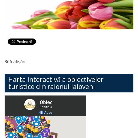
366 afișări
Harta interactivă a obiectivelor
turistice din raionul Ialoveni