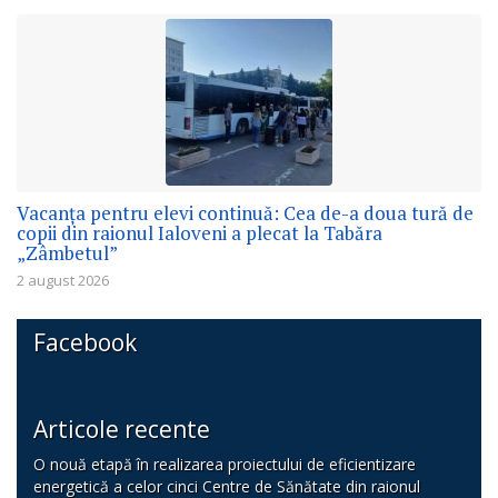
Vacanța pentru elevi continuă: Cea de-a doua tură de
copii din raionul Ialoveni a plecat la Tabăra
„Zâmbetul”
2 august 2026
Facebook
Articole recente
O nouă etapă în realizarea proiectului de eficientizare
energetică a celor cinci Centre de Sănătate din raionul