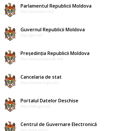
Parlamentul Republicii Moldova
http://parlament.md/
Guvernul Republicii Moldova
http://gov.md/
Președinția Republicii Moldova
http://www.presedinte.md/
Cancelaria de stat
http://cancelaria.gov.md/
Portalul Datelor Deschise
http://date.gov.md/
Centrul de Guvernare Electronică
http://egov.md/ro