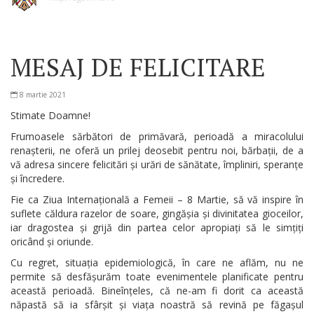
MESAJ DE FELICITARE
8 martie 2021
Stimate Doamne!
Frumoasele sărbători de primăvară, perioadă a miracolului
renașterii, ne oferă un prilej deosebit pentru noi, bărbații, de a
vă adresa sincere felicitări și urări de sănătate, împliniri, speranțe
și încredere.
Fie ca Ziua Internațională a Femeii – 8 Martie, să vă inspire în
suflete căldura razelor de soare, gingășia și divinitatea gioceilor,
iar dragostea și grijă din partea celor apropiați să le simțiți
oricând și oriunde.
Cu regret, situația epidemiologică, în care ne aflăm, nu ne
permite să desfășurăm toate evenimentele planificate pentru
această perioadă. Bineînțeles, că ne-am fi dorit ca această
năpastă să ia sfârșit și viața noastră să revină pe făgașul