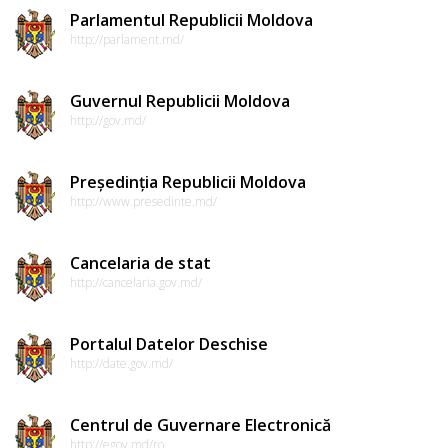
Parlamentul Republicii Moldova
http://parlament.md/
Guvernul Republicii Moldova
http://gov.md/
Președinția Republicii Moldova
http://www.presedinte.md/
Cancelaria de stat
http://cancelaria.gov.md/
Portalul Datelor Deschise
http://date.gov.md/
Centrul de Guvernare Electronică
http://egov.md/ro