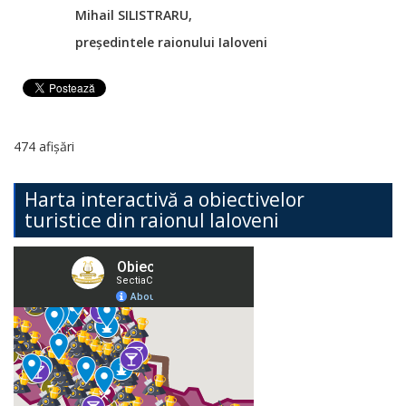
Mihail SILISTRARU,
președintele raionului Ialoveni
474 afișări
Harta interactivă a obiectivelor
turistice din raionul Ialoveni