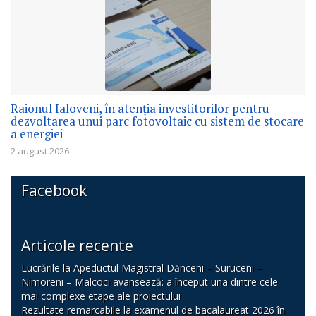
Raionul Ialoveni, în atenția investitorilor pentru
dezvoltarea unui parc fotovoltaic cu sistem de stocare
a energiei
2 august 2026
Facebook
Articole recente
Lucrările la Apeductul Magistral Dănceni – Suruceni –
Nimoreni – Malcoci avansează: a început una dintre cele
mai complexe etape ale proiectului
Rezultate remarcabile la examenul de bacalaureat 2026 în