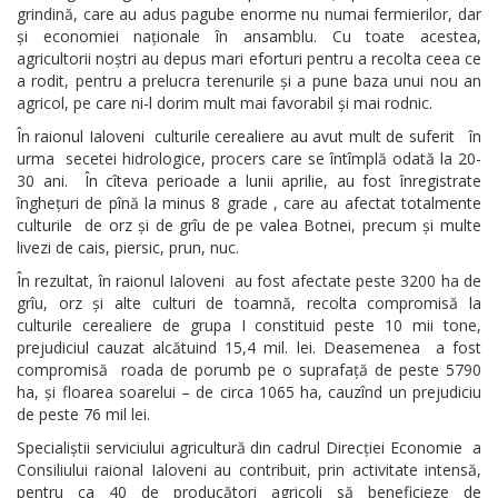
grindină, care au adus pagube enorme nu numai fermierilor, dar
și economiei naționale în ansamblu. Cu toate acestea,
agricultorii noștri au depus mari eforturi pentru a recolta ceea ce
a rodit, pentru a prelucra terenurile și a pune baza unui nou an
agricol, pe care ni-l dorim mult mai favorabil și mai rodnic.
În raionul Ialoveni culturile cerealiere au avut mult de suferit în
urma secetei hidrologice, procers care se întîmplă odată la 20-
30 ani. În cîteva perioade a lunii aprilie, au fost înregistrate
înghețuri de pînă la minus 8 grade , care au afectat totalmente
culturile de orz și de grîu de pe valea Botnei, precum și multe
livezi de cais, piersic, prun, nuc.
În rezultat, în raionul Ialoveni au fost afectate peste 3200 ha de
grîu, orz și alte culturi de toamnă, recolta compromisă la
culturile cerealiere de grupa I constituid peste 10 mii tone,
prejudiciul cauzat alcătuind 15,4 mil. lei. Deasemenea a fost
compromisă roada de porumb pe o suprafață de peste 5790
ha, și floarea soarelui – de circa 1065 ha, cauzînd un prejudiciu
de peste 76 mil lei.
Specialiștii serviciului agricultură din cadrul Direcției Economie a
Consiliului raional Ialoveni au contribuit, prin activitate intensă,
pentru ca 40 de producători agricoli să beneficieze de