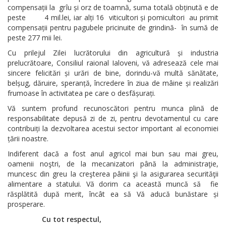
compensații la grîu și orz de toamnă, suma totală obținută e de
peste 4 mil.lei, iar alți 16 viticultori și pomicultori au primit
compensații pentru pagubele pricinuite de grindină- în sumă de
peste 277 mii lei.
Cu prilejul Zilei lucrătorului din agricultură și industria
prelucrătoare, Consiliul raional Ialoveni, vă adresează cele mai
sincere felicitări și urări de bine, dorindu-vă multă sănătate,
belșug, dăruire, speranță, încredere în ziua de mâine și realizări
frumoase în activitatea pe care o desfășurați.
Vă suntem profund recunoscători pentru munca plină de
responsabilitate depusă zi de zi, pentru devotamentul cu care
contribuiți la dezvoltarea acestui sector important al economiei
țării noastre.
Indiferent dacă a fost anul agricol mai bun sau mai greu,
oamenii noştri, de la mecanizatori până la administraţie,
muncesc din greu la creşterea pâinii şi la asigurarea securităţii
alimentare a statului. Vă dorim ca această muncă să fie
răsplătită după merit, încât ea să Vă aducă bunăstare și
prosperare.
Cu tot respectul,