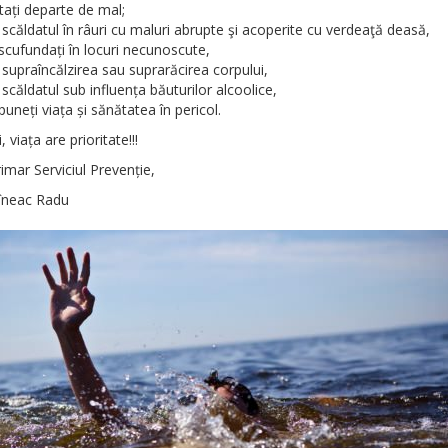
tați departe de mal;
i scăldatul în râuri cu maluri abrupte şi acoperite cu verdeaţă deasă,
scufundați în locuri necunoscute,
i supraîncălzirea sau suprarăcirea corpului,
i scăldatul sub influența băuturilor alcoolice,
puneți viața și sănătatea în pericol.
, viața are prioritate!!!
rimar Serviciul Prevenție,
rîneac Radu