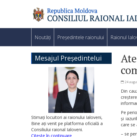
Noutăți
Președintele raionului
Raionul Ialo
Ate
Mesajul Președintelui
com
24 augu
Din cauz
creșter
informar
Pe perio
Stimați locuitori ai raionului Ialoveni,
și iazur
Bine ați venit pe platforma oficială a
care se 
Consiliului raional Ialoveni.
– se per
Citește în continuare