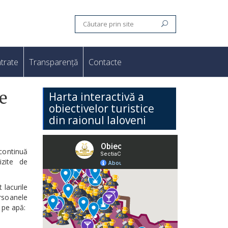
trate
Transparență
Contacte
e
Harta interactivă a
obiectivelor turistice
din raionul Ialoveni
 continuă
izite de
 lacurile
ersoanele
 pe apă: