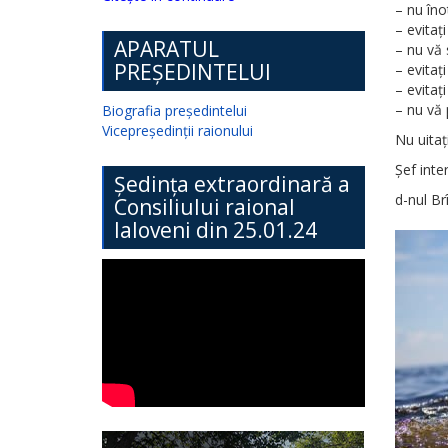
– nu îno
– evitaț
APARATUL
– nu vă 
PREȘEDINTELUI
– evitaț
– evitaț
– nu vă 
Biografia președintelui
Vicepreședinții raionului
Nu uitați
Șef inte
Ședința extraordinară a
d-nul B
Consiliului raional
Ialoveni din 25.01.24