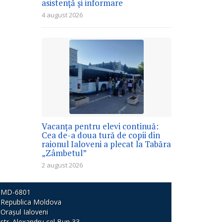
asistență și informare
4 august 2026
Vacanța pentru elevi continuă:
Cea de-a doua tură de copii din
raionul Ialoveni a plecat la Tabăra
„Zâmbetul”
2 august 2026
MD-6801
Republica Moldova
Orașul Ialoveni
str. Alexandru cel Bun 33