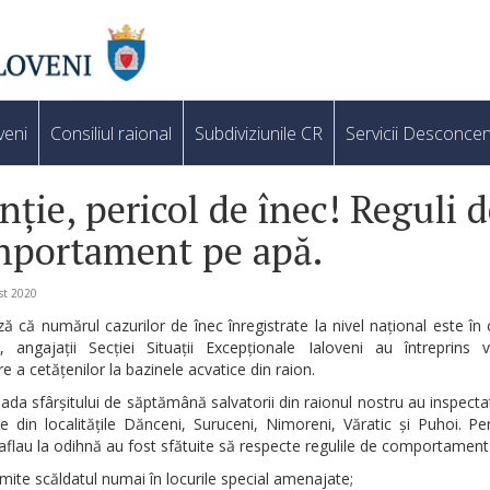
veni
Consiliul raional
Subdiviziunile CR
Servicii Desconcen
nție, pericol de înec! Reguli d
portament pe apă.
st 2020
ă că numărul cazurilor de înec înregistrate la nivel național este în
e, angajații Secției Situații Excepționale Ialoveni au întreprins v
e a cetățenilor la bazinele acvatice din raion.
ada sfârșitului de săptămână salvatorii din raionul nostru au inspectat
ile din localitățile Dănceni, Suruceni, Nimoreni, Văratic și Puhoi. P
aflau la odihnă au fost sfătuite să respecte regulile de comportament
mite scăldatul numai în locurile special amenajate;