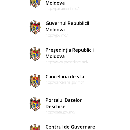
Moldova
http://parlament.md/
Guvernul Republicii
Moldova
http://gov.md/
Președinția Republicii
Moldova
http://www.presedinte.md/
Cancelaria de stat
http://cancelaria.gov.md/
Portalul Datelor
Deschise
http://date.gov.md/
Centrul de Guvernare