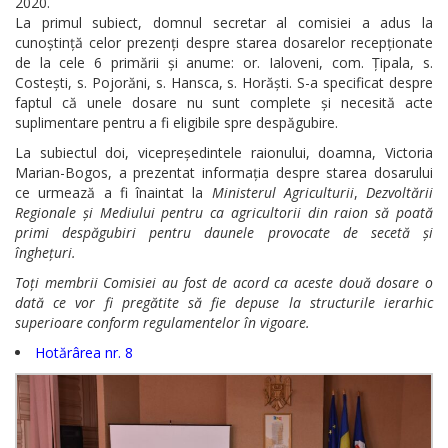
2020.
La primul subiect, domnul secretar al comisiei a adus la
cunoștință celor prezenți despre starea dosarelor recepționate
de la cele 6 primării și anume: or. Ialoveni, com. Țipala, s.
Costești, s. Pojorăni, s. Hansca, s. Horăști. S-a specificat despre
faptul că unele dosare nu sunt complete și necesită acte
suplimentare pentru a fi eligibile spre despăgubire.
La subiectul doi, vicepreședintele raionului, doamna, Victoria
Marian-Bogos, a prezentat informația despre starea dosarului
ce urmează a fi înaintat la
Ministerul Agriculturii
,
Dezvoltării
Regionale și Mediului pentru ca agricultorii din raion să poată
primi despăgubiri pentru daunele provocate de secetă și
înghețuri.
Toți membrii Comisiei au fost de acord ca aceste două dosare o
dată ce vor fi pregătite să fie depuse la structurile ierarhic
superioare conform regulamentelor în vigoare.
Hotărârea nr. 8