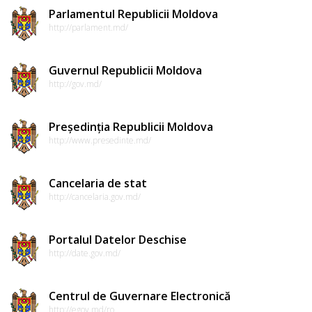
Parlamentul Republicii Moldova
http://parlament.md/
Guvernul Republicii Moldova
http://gov.md/
Președinția Republicii Moldova
http://www.presedinte.md/
Cancelaria de stat
http://cancelaria.gov.md/
Portalul Datelor Deschise
http://date.gov.md/
Centrul de Guvernare Electronică
http://egov.md/ro