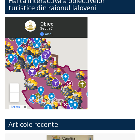
Harta interactivă a obiectivelor
turistice din raionul Ialoveni
Articole recente