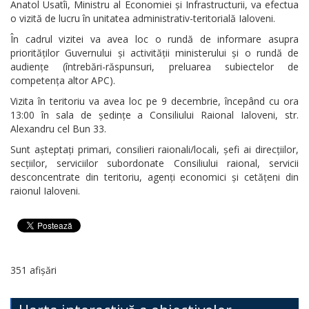
Anatol Usatîi, Ministru al Economiei și Infrastructurii, va efectua
o vizită de lucru în unitatea administrativ-teritorială Ialoveni.
În cadrul vizitei va avea loc o rundă de informare asupra
priorităților Guvernului și activității ministerului și o rundă de
audiențe (întrebări-răspunsuri, preluarea subiectelor de
competența altor APC).
Vizita în teritoriu va avea loc pe 9 decembrie, începând cu ora
13:00 în sala de ședințe a Consiliului Raional Ialoveni, str.
Alexandru cel Bun 33.
Sunt așteptați primari, consilieri raionali/locali, șefi ai direcțiilor,
secțiilor, serviciilor subordonate Consiliului raional, servicii
desconcentrate din teritoriu, agenți economici și cetățeni din
raionul Ialoveni.
351 afișări