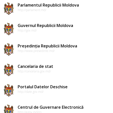
Parlamentul Republicii Moldova
http://parlament.md/
Guvernul Republicii Moldova
http://gov.md/
Președinția Republicii Moldova
http://www.presedinte.md/
Cancelaria de stat
http://cancelaria.gov.md/
Portalul Datelor Deschise
http://date.gov.md/
Centrul de Guvernare Electronică
http://egov.md/ro