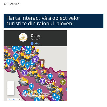
460 afișări
Harta interactivă a obiectivelor
turistice din raionul Ialoveni