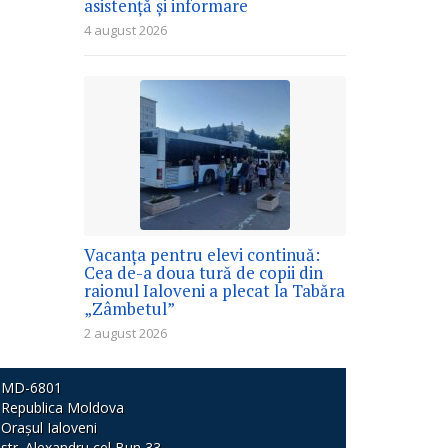
asistență și informare
4 august 2026
Vacanța pentru elevi continuă:
Cea de-a doua tură de copii din
raionul Ialoveni a plecat la Tabăra
„Zâmbetul”
2 august 2026
MD-6801
Republica Moldova
Orașul Ialoveni
str. Alexandru cel Bun 33