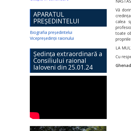
NASTAS, 
Vă dori
APARATUL
credința
PREȘEDINTELUI
calea s
profesio
Biografia președintelui
toate ob
Vicepreședinții raionului
propriil
LA MULŢ
Ședința extraordinară a
Cu respe
Consiliului raional
Ghenadi
Ialoveni din 25.01.24