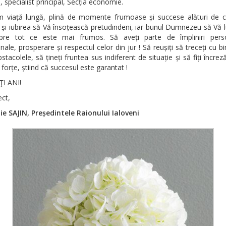
specialist principal, Secția economie.
m viață lungă, plină de momente frumoase și succese alături de ce
 și iubirea să Vă însoțească pretudindeni, iar bunul Dumnezeu să Vă
pre tot ce este mai frumos. Să aveți parte de împliniri pers
nale, prosperare și respectul celor din jur ! Să reușiți să treceți cu b
stacolele, să țineți fruntea sus indiferent de situație și să fiți încrez
e forțe, știind că succesul este garantat !
I ANI!
ct,
e SAJIN, Președintele Raionului Ialoveni