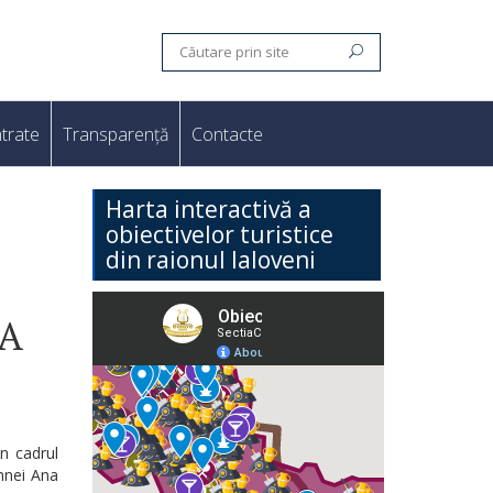
trate
Transparență
Contacte
Harta interactivă a
obiectivelor turistice
din raionul Ialoveni
IA
in cadrul
amnei Ana