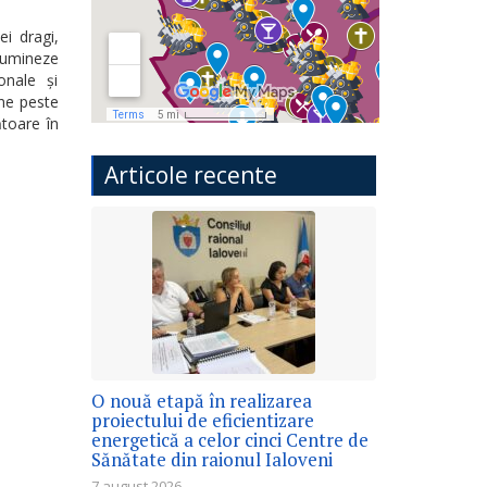
i dragi,
 lumineze
onale și
ine peste
ătoare în
Articole recente
O nouă etapă în realizarea
proiectului de eficientizare
energetică a celor cinci Centre de
Sănătate din raionul Ialoveni
7 august 2026