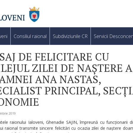
veni
Consiliul raional
Subdiviziunile CR
Servicii Desconcen
SAJ DE FELICITARE CU
ILEJUL ZILEI DE NAȘTERE A
AMNEI ANA NASTAS,
ECIALIST PRINCIPAL, SECȚ
ONOMIE
embrie 2019
tele raionului Ialoveni, Ghenadie SAJIN, împreună cu funcționarii d
lui raional transmite sincere felicitări cu ocazia zilei de naștere do