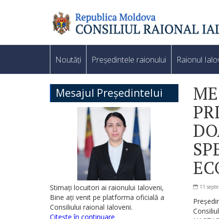
Noutăți
Președintele raionului
Raionul Ialo
ME
Mesajul Președintelui
PR
DO
SP
EC
Stimați locuitori ai raionului Ialoveni,
11 sept
Bine ați venit pe platforma oficială a
Președin
Consiliului raional Ialoveni.
Consiliu
Citește în continuare