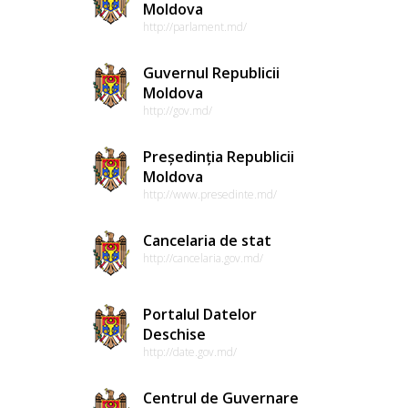
Moldova
http://parlament.md/
Guvernul Republicii
Moldova
http://gov.md/
Președinția Republicii
Moldova
http://www.presedinte.md/
Cancelaria de stat
http://cancelaria.gov.md/
Portalul Datelor
Deschise
http://date.gov.md/
Centrul de Guvernare