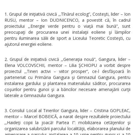
Grupul de iniţiativă civică ,,Tînărul ecolog”, Costeşti, lider – Ion
RUSU, mentor – Ion DUDNICENCO, a povestit că, în cadrul
proiectului ,,Energie verde pentru o viaţă mai bună”, sunt
preocupaţi de procurarea unei instalaţii eoliene şi lămpilor
pentru iluminarea sălii de sport a Liceului Teoretic Costeşti, cu
ajutorul energiei eoliene.
Grupul de iniţiativă civică ,,Generaţia nouă”, Gangura, lider –
Elena VOLCOVSCHII, mentor – Lilia ŞCHIOPU a vorbit despre
proiectul ,,Tineri activi – viitor prosper”, ce-l desfăşoară în
parteneriat cu Primăria Gangura şi Gimnaziul Gangura, pentru
instalarea gardului şi plantarea materialului săditor, procurarea
coşurilor pentru gunoi şi a băncilor necesare amenajării curţii
laterale a Gimnaziului Gangura.
Consilul Local al Tinerilor Gangura, lider – Cristina GOPLEAC,
mentor – Marcel BOBEICĂ, a narat despre rezultalele proiectului
,,Haideţi copii la joacă! Partea I”: mobilizarea cetăţenilor şi
organizarea salubrizării parcului localităţii, elaborarea planului de
amenajare a parcului, instalarea a 10 urne pentru gunoi şi a 10