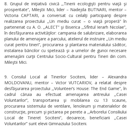
Grupul de iniţiativă civică ,,Tinerii ecologişti pentru viaţă şi
prosperitate”, Mileştii Mici, lider – Nadejda BUTNARI, mentor –
Victoria CAPTARI, a conversat cu ceilalţi participanţi despre
realizarea proiectului ,,Un mediu curat – o viaţă properă” în
parteneriat cu A. O. ,,ALECT” şi Biserica ,,Sfîntul Ierarh Nicolae”,
în desfăşurarea activităţilor: campania de salubrizare, elaborarea
planului de amenajare a parcului, atelierul de instruire ,,Un mediu
curat pentru tineri”, procurarea şi plantarea materialului săditor,
instalarea băncilor cu spetează şi a urnelor de gunoi necesare
amenajării curţii Centrului Socio-Cultural pentru Tineri din com.
Mileştii Mici.
Consilul Local al Tinerilor Sociteni, lider – Alexandra
MOLDOVANU, mentor – Victor VUTCARIOV, a relatat despre
desfăşurarea proiectului ,,Volunteer’s House: The End Game”, în
cadrul căruia au efectuat amenajarea antreului ,,Casei
Voluntarilor”, transportarea şi mobilarea cu 13 scaune,
procurarea sistemului de ventilare, lenoleum şi materialelor de
construcţie, precum şi pictarea pe perete a ,,Arborelui Consiliului
Local de Tineret Sociteni”, deoarece, beneficiarii ,,Casei
Voluntarilor” sunt elevii Gimnaziului Sociteni.