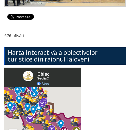
676 afișări
Harta interactivă a obiectivelor
turistice din raionul Ialoveni