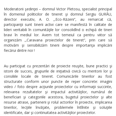
Moderatorii şedinţei – domnul Victor Pletosu, specialist principal
în domeniul politicilor de tineret şi domnul Sergiu GURĂU,
director executiv, A. O. ,,Eco-Răzeni”, au remarcat că,
participanţii sunt tinerii activi care se manifestă în calitate de
lideri veritabili în comunităţile lor consolidînd o echipă de tineri
bravi în mediul lor. Avem tot temeiul ca pentru viitor să
organizăm ,,Caravana proiectelor de tineret”, prin care să
motivăm şi sensibilizăm tinerii despre importanţa implicării
fiecărui dintre noi !
Au participat cu prezentări de proiecte reuşite, bune practici şi
istorii de succes, grupurile de iniţiativă civică cu mentorii lor şi
consiliile locale de tineret. Comunicările tinerilor au fost
structurate conform unor puncte de reper concrete: imagini
video / foto despre acţiunile proiectelor cu informaţii succinte,
relevarea rezultatelor şi impactul activităţilor, numărul de
beneficiari şi categoriile acestora, bugetul proiectelor şi alte
resurse atrase, partenerii şi rolul actorilor în proiecte, implicarea
tinerilor, lecţiile învăţate, problemele întîlnite şi soluţiile
identificate, dar şi continuitatea activităţilor proiectelor.