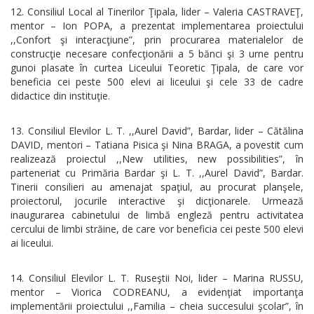
Consiliul Local al Tinerilor Ţipala, lider – Valeria CASTRAVEŢ,
mentor – Ion POPA, a prezentat implementarea proiectului
,,Confort şi interacţiune”, prin procurarea materialelor de
construcţie necesare confecţionării a 5 bănci şi 3 urne pentru
gunoi plasate în curtea Liceului Teoretic Ţipala, de care vor
beneficia cei peste 500 elevi ai liceului şi cele 33 de cadre
didactice din instituţie.
Consiliul Elevilor L. T. ,,Aurel David”, Bardar, lider – Cătălina
DAVID, mentori – Tatiana Pisica şi Nina BRAGA, a povestit cum
realizează proiectul ,,New utilities, new possibilities”, în
parteneriat cu Primăria Bardar şi L. T. ,,Aurel David”, Bardar.
Tinerii consilieri au amenajat spaţiul, au procurat planşele,
proiectorul, jocurile interactive şi dicţionarele. Urmează
inaugurarea cabinetului de limbă engleză pentru activitatea
cercului de limbi străine, de care vor beneficia cei peste 500 elevi
ai liceului.
Consiliul Elevilor L. T. Ruseştii Noi, lider – Marina RUSSU,
mentor – Viorica CODREANU, a evidenţiat importanţa
implementării proiectului ,,Familia – cheia succesului şcolar”, în