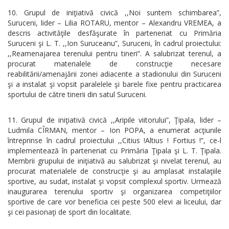
Grupul de iniţiativă civică ,,Noi suntem schimbarea”,
Suruceni, lider – Lilia ROTARU, mentor – Alexandru VREMEA, a
descris activităţile desfăşurate în parteneriat cu Primăria
Suruceni şi L. T. ,,Ion Suruceanu”, Suruceni, în cadrul proiectului:
,,Reamenajarea terenului pentru tineri”. A salubrizat terenul, a
procurat materialele de construcţie necesare
reabilitării/amenajării zonei adiacente a stadionului din Suruceni
şi a instalat şi vopsit paralelele şi barele fixe pentru practicarea
sportului de către tinerii din satul Suruceni.
Grupul de iniţiativă civică ,,Aripile viitorului”, Ţipala, lider –
Ludmila CÎRMAN, mentor – Ion POPA, a enumerat acţiunile
întreprinse în cadrul proiectului ,,Citius !Altius ! Fortius !”, ce-l
implementează în parteneriat cu Primăria Ţipala şi L. T. Ţipala.
Membrii grupului de iniţiativă au salubrizat şi nivelat terenul, au
procurat materialele de construcţie şi au amplasat instalaţiile
sportive, au sudat, instalat şi vopsit complexul sportiv. Urmează
inaugurarea terenului sportiv şi organizarea competiţiilor
sportive de care vor beneficia cei peste 500 elevi ai liceului, dar
şi cei pasionaţi de sport din localitate.