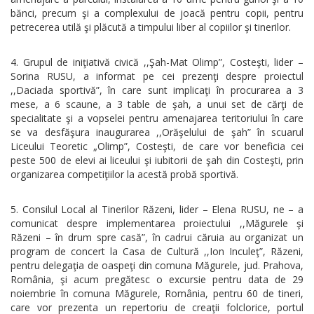
bănci, precum şi a complexului de joacă pentru copii, pentru
petrecerea utilă şi plăcută a timpului liber al copiilor şi tinerilor.
Grupul de iniţiativă civică ,,Şah-Mat Olimp”, Costeşti, lider –
Sorina RUSU, a informat pe cei prezenţi despre proiectul
,,Daciada sportivă”, în care sunt implicaţi în procurarea a 3
mese, a 6 scaune, a 3 table de şah, a unui set de cărţi de
specialitate şi a vopselei pentru amenajarea teritoriului în care
se va desfăşura inaugurarea ,,Orăşelului de şah” în scuarul
Liceului Teoretic „Olimp”, Costeşti, de care vor beneficia cei
peste 500 de elevi ai liceului şi iubitorii de şah din Costeşti, prin
organizarea competiţiilor la acestă probă sportivă.
Consilul Local al Tinerilor Răzeni, lider – Elena RUSU, ne – a
comunicat despre implementarea proiectului ,,Măgurele şi
Răzeni – în drum spre casă”, în cadrui căruia au organizat un
program de concert la Casa de Cultură ,,Ion Inculeţ”, Răzeni,
pentru delegaţia de oaspeţi din comuna Măgurele, jud. Prahova,
România, şi acum pregătesc o excursie pentru data de 29
noiembrie în comuna Măgurele, România, pentru 60 de tineri,
care vor prezenta un repertoriu de creaţii folclorice, portul