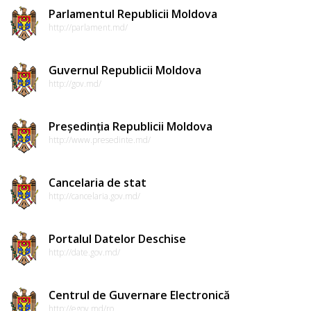
Parlamentul Republicii Moldova
http://parlament.md/
Guvernul Republicii Moldova
http://gov.md/
Președinția Republicii Moldova
http://www.presedinte.md/
Cancelaria de stat
http://cancelaria.gov.md/
Portalul Datelor Deschise
http://date.gov.md/
Centrul de Guvernare Electronică
http://egov.md/ro