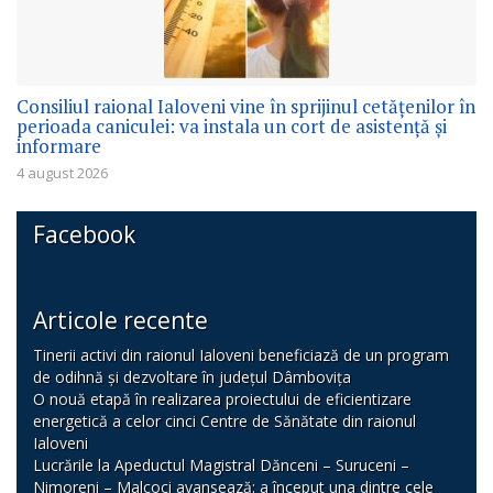
Consiliul raional Ialoveni vine în sprijinul cetățenilor în
perioada caniculei: va instala un cort de asistență și
informare
4 august 2026
Facebook
Articole recente
Tinerii activi din raionul Ialoveni beneficiază de un program
de odihnă și dezvoltare în județul Dâmbovița
O nouă etapă în realizarea proiectului de eficientizare
energetică a celor cinci Centre de Sănătate din raionul
Ialoveni
Lucrările la Apeductul Magistral Dănceni – Suruceni –
Nimoreni – Malcoci avansează: a început una dintre cele