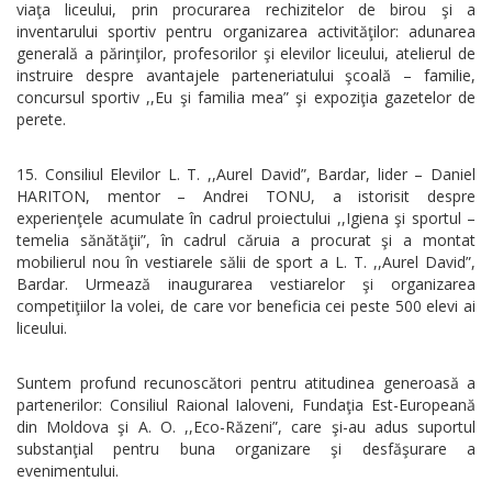
viaţa liceului, prin procurarea rechizitelor de birou şi a
inventarului sportiv pentru organizarea activităţilor: adunarea
generală a părinţilor, profesorilor şi elevilor liceului, atelierul de
instruire despre avantajele parteneriatului şcoală – familie,
concursul sportiv ,,Eu şi familia mea” şi expoziţia gazetelor de
perete.
Consiliul Elevilor L. T. ,,Aurel David”, Bardar, lider – Daniel
HARITON, mentor – Andrei TONU, a istorisit despre
experienţele acumulate în cadrul proiectului ,,Igiena şi sportul –
temelia sănătăţii”, în cadrul căruia a procurat şi a montat
mobilierul nou în vestiarele sălii de sport a L. T. ,,Aurel David”,
Bardar. Urmează inaugurarea vestiarelor şi organizarea
competiţiilor la volei, de care vor beneficia cei peste 500 elevi ai
liceului.
Suntem profund recunoscători pentru atitudinea generoasă a
partenerilor: Consiliul Raional Ialoveni, Fundaţia Est-Europeană
din Moldova şi A. O. ,,Eco-Răzeni”, care şi-au adus suportul
substanţial pentru buna organizare şi desfăşurare a
evenimentului.