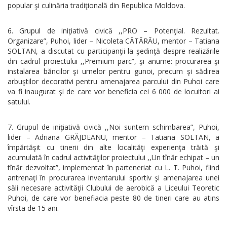
popular şi culinăria tradiţională din Republica Moldova.
Grupul de iniţiativă civică ,,PRO – Potenţial. Rezultat.
Organizare”, Puhoi, lider – Nicoleta CĂTĂRĂU, mentor – Tatiana
SOLTAN, a discutat cu participanţii la şedinţă despre realizările
din cadrul proiectului ,,Premium parc”, şi anume: procurarea şi
instalarea băncilor şi urnelor pentru gunoi, precum şi sădirea
arbuştilor decorativi pentru amenajarea parcului din Puhoi care
va fi inaugurat şi de care vor beneficia cei 6 000 de locuitori ai
satului.
Grupul de iniţiativă civică ,,Noi suntem schimbarea”, Puhoi,
lider – Adriana GRĂJDEANU, mentor – Tatiana SOLTAN, a
împărtăşit cu tinerii din alte localităţi experienţa trăită şi
acumulată în cadrul activităţilor proiectului ,,Un tînăr echipat – un
tînăr dezvoltat”, implementat în parteneriat cu L. T. Puhoi, fiind
antrenaţi în procurarea inventarului sportiv şi amenajarea unei
săli necesare activităţii Clubului de aerobică a Liceului Teoretic
Puhoi, de care vor benefiacia peste 80 de tineri care au atins
vîrsta de 15 ani.