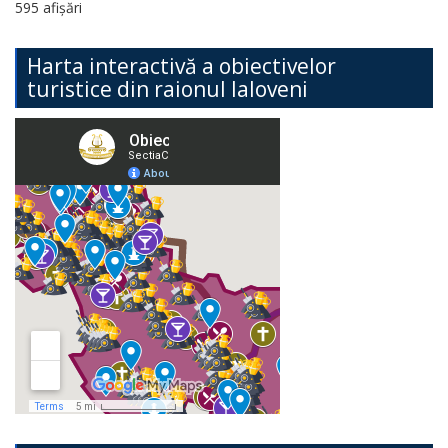
595 afișări
Harta interactivă a obiectivelor
turistice din raionul Ialoveni