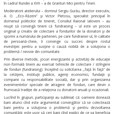
în cadrul Rundei a XVII – a de Granturi Mici pentru Tineri.
Moderatorii atelierului – domnul Sergiu Gurău, director executiv,
A. O. ,,Eco-Răzeni” şi Victor Pletosu, specialist principal în
domeniul politicilor de tineret, Consiliul Raional Ialoveni – au
reuşit să convingă tinerii că fundraising – ul este un proces
original şi creativ de colectare a fondurilor de la donatori şi de
sporire a numărului de parteneri, pe care fundraiser-ul, în calitate
de persoană-cheie, îi convinge cu succes despre rostul
investiţiei: pentru a susţine o cauză nobilă de a soluţiona o
problemă / nevoie din comunitate.
Prin diverse metode, jocuri energizante şi activităţi de educaţie
non-formală tinerii au exersat tehnicile de colectare / strîngere
de fonduri (fundraising): începînd cu solicitarea ,,faţă în faţă” de
la cetăţeni, instituţii publice, agenţi economici, fundaţii şi
companii cu responsabilitate socială, dar şi prin organizarea
evenimentelor speciale de atragere de fonduri, care devin o
frumoasă tradiţie de a relaţiona cu donatorii anuali şi ocazionali.
Lucrînd în grupuri, participanţii au subliniat că: oamenii donează
bani atunci cînd este argumentat convingător că se colectează
bani pentru a soluţiona o problemă şi pentru dezvoltarea
comunităţii; este uşor să ceri bani cînd explici de ce va beneficia