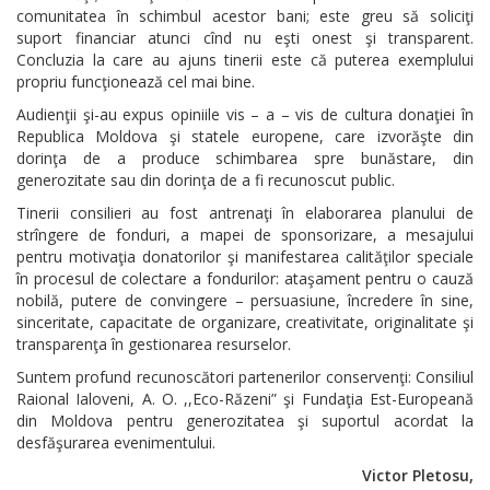
comunitatea în schimbul acestor bani; este greu să soliciţi
suport financiar atunci cînd nu eşti onest şi transparent.
Concluzia la care au ajuns tinerii este că puterea exemplului
propriu funcţionează cel mai bine.
Audienţii şi-au expus opiniile vis – a – vis de cultura donaţiei în
Republica Moldova şi statele europene, care izvorăşte din
dorinţa de a produce schimbarea spre bunăstare, din
generozitate sau din dorinţa de a fi recunoscut public.
Tinerii consilieri au fost antrenaţi în elaborarea planului de
strîngere de fonduri, a mapei de sponsorizare, a mesajului
pentru motivaţia donatorilor şi manifestarea calităţilor speciale
în procesul de colectare a fondurilor: ataşament pentru o cauză
nobilă, putere de convingere – persuasiune, încredere în sine,
sinceritate, capacitate de organizare, creativitate, originalitate şi
transparenţa în gestionarea resurselor.
Suntem profund recunoscători partenerilor conservenţi: Consiliul
Raional Ialoveni, A. O. ,,Eco-Răzeni” şi Fundaţia Est-Europeană
din Moldova pentru generozitatea şi suportul acordat la
desfăşurarea evenimentului.
Victor Pletosu,