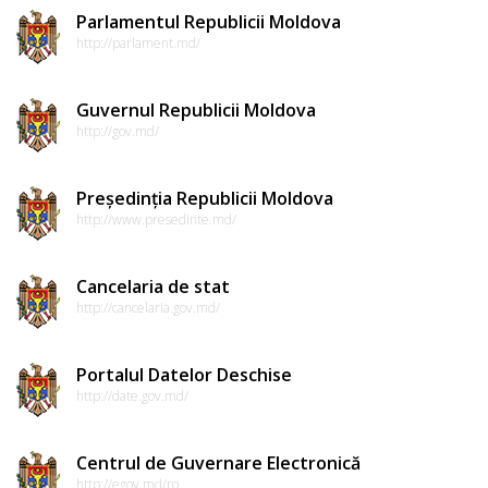
Parlamentul Republicii Moldova
http://parlament.md/
Guvernul Republicii Moldova
http://gov.md/
Președinția Republicii Moldova
http://www.presedinte.md/
Cancelaria de stat
http://cancelaria.gov.md/
Portalul Datelor Deschise
http://date.gov.md/
Centrul de Guvernare Electronică
http://egov.md/ro