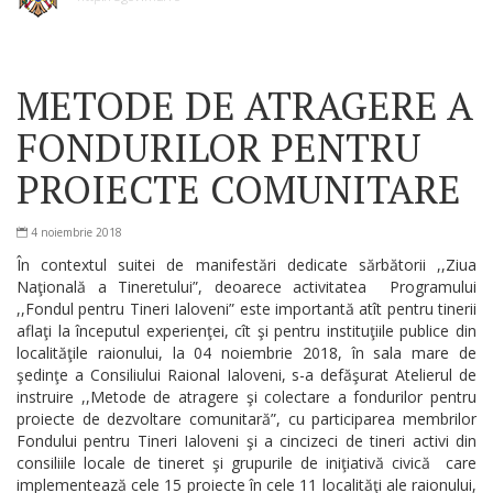
METODE DE ATRAGERE A
FONDURILOR PENTRU
PROIECTE COMUNITARE
4 noiembrie 2018
În contextul suitei de manifestări dedicate sărbătorii ,,Ziua
Naţională a Tineretului”, deoarece activitatea Programului
,,Fondul pentru Tineri Ialoveni” este importantă atît pentru tinerii
aflaţi la începutul experienţei, cît şi pentru instituţiile publice din
localităţile raionului, la 04 noiembrie 2018, în sala mare de
şedinţe a Consiliului Raional Ialoveni, s-a defăşurat Atelierul de
instruire ,,Metode de atragere şi colectare a fondurilor pentru
proiecte de dezvoltare comunitară”, cu participarea membrilor
Fondului pentru Tineri Ialoveni şi a cincizeci de tineri activi din
consiliile locale de tineret şi grupurile de iniţiativă civică care
implementează cele 15 proiecte în cele 11 localităţi ale raionului,