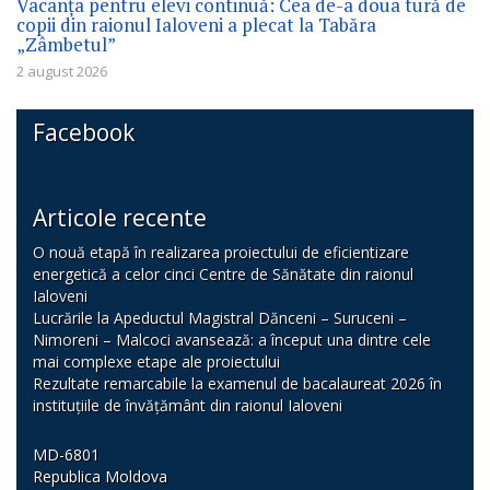
Vacanța pentru elevi continuă: Cea de-a doua tură de
copii din raionul Ialoveni a plecat la Tabăra
„Zâmbetul”
2 august 2026
Facebook
Articole recente
O nouă etapă în realizarea proiectului de eficientizare
energetică a celor cinci Centre de Sănătate din raionul
Ialoveni
Lucrările la Apeductul Magistral Dănceni – Suruceni –
Nimoreni – Malcoci avansează: a început una dintre cele
mai complexe etape ale proiectului
Rezultate remarcabile la examenul de bacalaureat 2026 în
instituțiile de învățământ din raionul Ialoveni
MD-6801
Republica Moldova