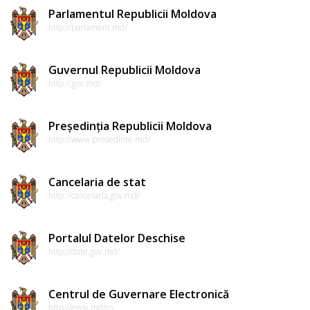
Parlamentul Republicii Moldova
http://parlament.md/
Guvernul Republicii Moldova
http://gov.md/
Președinția Republicii Moldova
http://www.presedinte.md/
Cancelaria de stat
http://cancelaria.gov.md/
Portalul Datelor Deschise
http://date.gov.md/
Centrul de Guvernare Electronică
http://egov.md/ro