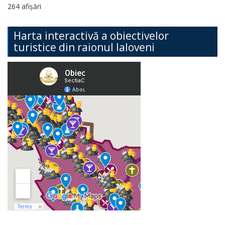
264 afișări
Harta interactivă a obiectivelor
turistice din raionul Ialoveni