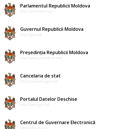
Parlamentul Republicii Moldova
http://parlament.md/
Guvernul Republicii Moldova
http://gov.md/
Președinția Republicii Moldova
http://www.presedinte.md/
Cancelaria de stat
http://cancelaria.gov.md/
Portalul Datelor Deschise
http://date.gov.md/
Centrul de Guvernare Electronică
http://egov.md/ro