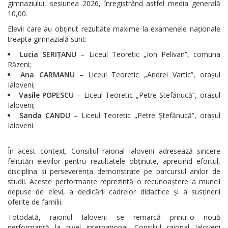
gimnaziului, sesiunea 2026, înregistrând astfel media generală
10,00.
Elevii care au obținut rezultate maxime la examenele naționale
treapta gimnazială sunt:
Lucia SERIȚANU
– Liceul Teoretic „Ion Pelivan”, comuna
Răzeni;
Ana CARMANU
– Liceul Teoretic „Andrei Vartic”, orașul
Ialoveni;
Vasile POPESCU
– Liceul Teoretic „Petre Ștefănucă”, orașul
Ialoveni;
Sanda CANDU
– Liceul Teoretic „Petre Ștefănucă”, orașul
Ialoveni.
În acest context, Consiliul raional Ialoveni adresează sincere
felicitări elevilor pentru rezultatele obținute, apreciind efortul,
disciplina și perseverența demonstrate pe parcursul anilor de
studii. Aceste performanțe reprezintă o recunoaștere a muncii
depuse de elevi, a dedicării cadrelor didactice și a susținerii
oferite de familii.
Totodată, raionul Ialoveni se remarcă printr-o nouă
performanță la nivel internațional. Consiliul raional Ialoveni