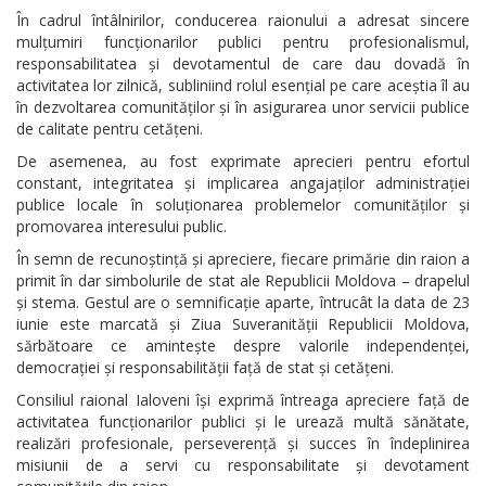
În cadrul întâlnirilor, conducerea raionului a adresat sincere
mulțumiri funcționarilor publici pentru profesionalismul,
responsabilitatea și devotamentul de care dau dovadă în
activitatea lor zilnică, subliniind rolul esențial pe care aceștia îl au
în dezvoltarea comunităților și în asigurarea unor servicii publice
de calitate pentru cetățeni.
De asemenea, au fost exprimate aprecieri pentru efortul
constant, integritatea și implicarea angajaților administrației
publice locale în soluționarea problemelor comunităților și
promovarea interesului public.
În semn de recunoștință și apreciere, fiecare primărie din raion a
primit în dar simbolurile de stat ale Republicii Moldova – drapelul
și stema. Gestul are o semnificație aparte, întrucât la data de 23
iunie este marcată și Ziua Suveranității Republicii Moldova,
sărbătoare ce amintește despre valorile independenței,
democrației și responsabilității față de stat și cetățeni.
Consiliul raional Ialoveni își exprimă întreaga apreciere față de
activitatea funcționarilor publici și le urează multă sănătate,
realizări profesionale, perseverență și succes în îndeplinirea
misiunii de a servi cu responsabilitate și devotament