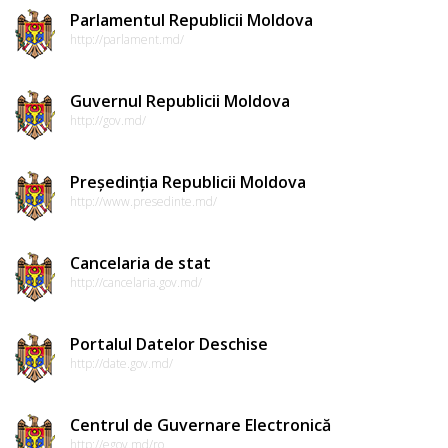
Parlamentul Republicii Moldova
http://parlament.md/
Guvernul Republicii Moldova
http://gov.md/
Președinția Republicii Moldova
http://www.presedinte.md/
Cancelaria de stat
http://cancelaria.gov.md/
Portalul Datelor Deschise
http://date.gov.md/
Centrul de Guvernare Electronică
http://egov.md/ro