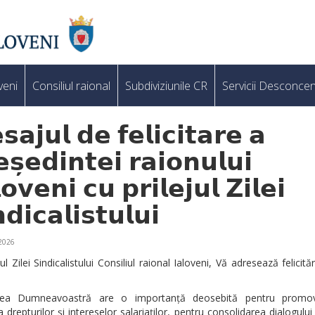
veni
Consiliul raional
Subdiviziunile CR
Servicii Desconcen
𝗮𝗷𝘂𝗹 𝗱𝗲 𝗳𝗲𝗹𝗶𝗰𝗶𝘁𝗮𝗿𝗲 𝗮
𝘀̦𝗲𝗱𝗶𝗻𝘁𝗲𝗶 𝗿𝗮𝗶𝗼𝗻𝘂𝗹𝘂𝗶
𝗼𝘃𝗲𝗻𝗶 𝗰𝘂 𝗽𝗿𝗶𝗹𝗲𝗷𝘂𝗹 𝗭𝗶𝗹𝗲𝗶
𝗱𝗶𝗰𝗮𝗹𝗶𝘀𝘁𝘂𝗹𝘂𝗶
 2026
ul Zilei Sindicalistului Consiliul raional Ialoveni, Vă adresează felicităr
atea Dumneavoastră are o importanță deosebită pentru promo
 drepturilor și intereselor salariaților, pentru consolidarea dialogului 