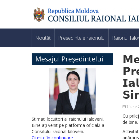
Noutăți
Președintele raionului
Raionul Ialo
𝗠𝗲
Mesajul Președintelui
𝗣𝗿
𝗜𝗮
𝗦𝗶
7 iunie
Cu prilej
Stimați locuitori ai raionului Ialoveni,
de bine.
Bine ați venit pe platforma oficială a
Consiliului raional Ialoveni.
Activit
Citește în continuare
apărarea