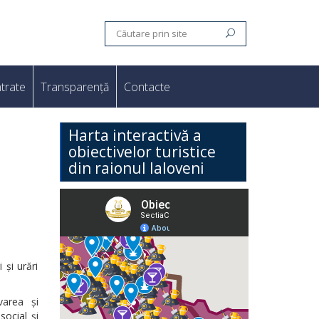
trate
Transparență
Contacte
Harta interactivă a
obiectivelor turistice
din raionul Ialoveni
i și urări
varea și
social și