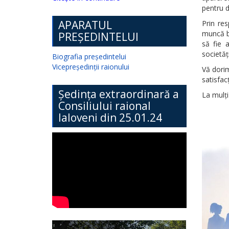
pentru d
APARATUL
Prin res
muncă ba
PREȘEDINTELUI
să fie a
societăți
Biografia președintelui
Vicepreședinții raionului
Vă dorim
satisfac
Ședința extraordinară a
La mulți 
Consiliului raional
Ialoveni din 25.01.24