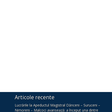
Articole recente
Lucrările la Apeductul Magistral Dănceni – Suruceni –
Nimoreni – Malcoci avansează: a început una dintre