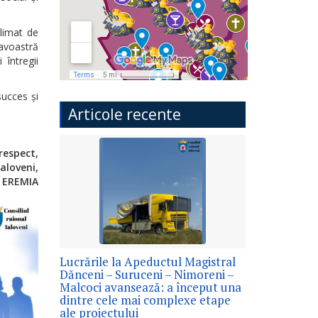
climat de
eavoastră
 întregii
succes și
Articole recente
respect,
aloveni,
 EREMIA
Lucrările la Apeductul Magistral
Dănceni – Suruceni – Nimoreni –
Malcoci avansează: a început una
dintre cele mai complexe etape
ale proiectului