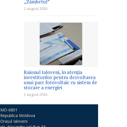
„Zâmbetul”
2 august 2026
Raionul Ialoveni, în atenția
investitorilor pentru dezvoltarea
unui parc fotovoltaic cu sistem de
stocare a energiei
2 august 2026
MD-6801
Republica Moldova
Orașul Ialoveni
str. Alexandru cel Bun 33