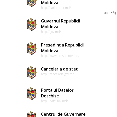
Moldova
http://parlament.md/
280 afiș
Guvernul Republicii
Moldova
http://gov.md/
Președinția Republicii
Moldova
http://www.presedinte.md/
Cancelaria de stat
http://cancelaria.gov.md/
Portalul Datelor
Deschise
http://date.gov.md/
Centrul de Guvernare