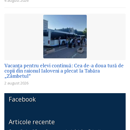
4 august 2026
Vacanța pentru elevi continuă: Cea de-a doua tură de
copii din raionul Ialoveni a plecat la Tabăra
„Zâmbetul”
2 august 2026
Facebook
Articole recente