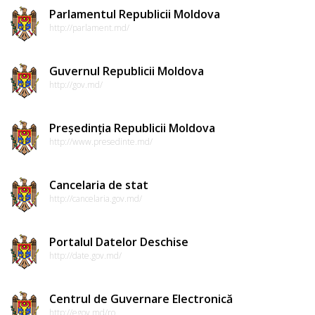
Parlamentul Republicii Moldova
http://parlament.md/
Guvernul Republicii Moldova
http://gov.md/
Președinția Republicii Moldova
http://www.presedinte.md/
Cancelaria de stat
http://cancelaria.gov.md/
Portalul Datelor Deschise
http://date.gov.md/
Centrul de Guvernare Electronică
http://egov.md/ro