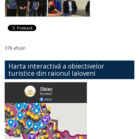
378 afișări
Harta interactivă a obiectivelor
turistice din raionul Ialoveni