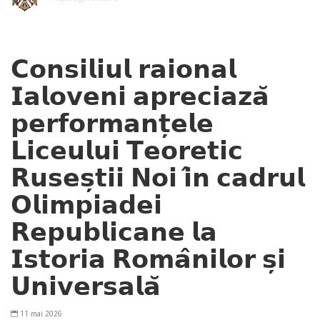
𝗖𝗼𝗻𝘀𝗶𝗹𝗶𝘂𝗹 𝗿𝗮𝗶𝗼𝗻𝗮𝗹
𝗜𝗮𝗹𝗼𝘃𝗲𝗻𝗶 𝗮𝗽𝗿𝗲𝗰𝗶𝗮𝘇𝗮̆
𝗽𝗲𝗿𝗳𝗼𝗿𝗺𝗮𝗻𝘁̦𝗲𝗹𝗲
𝗟𝗶𝗰𝗲𝘂𝗹𝘂𝗶 𝗧𝗲𝗼𝗿𝗲𝘁𝗶𝗰
𝗥𝘂𝘀𝗲𝘀̦𝘁𝗶𝗶 𝗡𝗼𝗶 𝗶̂𝗻 𝗰𝗮𝗱𝗿𝘂𝗹
𝗢𝗹𝗶𝗺𝗽𝗶𝗮𝗱𝗲𝗶
𝗥𝗲𝗽𝘂𝗯𝗹𝗶𝗰𝗮𝗻𝗲 𝗹𝗮
𝗜𝘀𝘁𝗼𝗿𝗶𝗮 𝗥𝗼𝗺𝗮̂𝗻𝗶𝗹𝗼𝗿 𝘀̦𝗶
𝗨𝗻𝗶𝘃𝗲𝗿𝘀𝗮𝗹𝗮̆
11 mai 2026