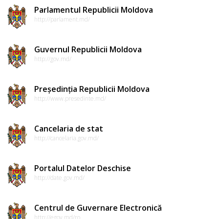
Parlamentul Republicii Moldova
http://parlament.md/
Guvernul Republicii Moldova
http://gov.md/
Președinția Republicii Moldova
http://www.presedinte.md/
Cancelaria de stat
http://cancelaria.gov.md/
Portalul Datelor Deschise
http://date.gov.md/
Centrul de Guvernare Electronică
http://egov.md/ro