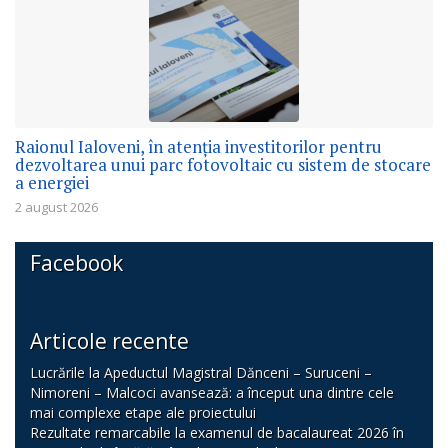
Raionul Ialoveni, în atenția investitorilor pentru
dezvoltarea unui parc fotovoltaic cu sistem de stocare
a energiei
2 august 2026
Facebook
Articole recente
Lucrările la Apeductul Magistral Dănceni – Suruceni –
Nimoreni – Malcoci avansează: a început una dintre cele
mai complexe etape ale proiectului
Rezultate remarcabile la examenul de bacalaureat 2026 în