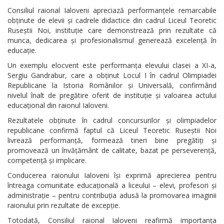
Consiliul raional Ialoveni apreciază performanțele remarcabile
obținute de elevii și cadrele didactice din cadrul Liceul Teoretic
Ruseștii Noi, instituție care demonstrează prin rezultate că
munca, dedicarea și profesionalismul generează excelență în
educație.
Un exemplu elocvent este performanța elevului clasei a XI-a,
Sergiu Gandrabur, care a obținut Locul I în cadrul Olimpiadei
Republicane la Istoria Românilor și Universală, confirmând
nivelul înalt de pregătire oferit de instituție și valoarea actului
educațional din raionul Ialoveni.
Rezultatele obținute în cadrul concursurilor și olimpiadelor
republicane confirmă faptul că Liceul Teoretic Ruseștii Noi
livrează performanță, formează tineri bine pregătiți și
promovează un învățământ de calitate, bazat pe perseverență,
competență și implicare.
Conducerea raionului Ialoveni își exprimă aprecierea pentru
întreaga comunitate educațională a liceului – elevi, profesori și
administrație – pentru contribuția adusă la promovarea imaginii
raionului prin rezultate de excepție.
Totodată, Consiliul raional Ialoveni reafirmă importanța