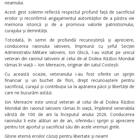
neamului.
Acest gest solemn reflectă respectul profund față de sacrificiul
eroilor și reconfirmă angajamentul autorităților de a păstra vie
memoria istorică și de a promova valorile patriotismului,
curajului și demnității.
Totodată, în semn de profundă recunoștință și apreciere,
conducerea raionului Ialoveni, împreună cu șeful Secției
Administrativ-Militare Ialoveni, Ion Gîscă, l-au vizitat pe unicul
veteran din raionul Ialoveni al celui de-al Doilea Război Mondial
rămas în viață – Ion Mereacre, originar din satul Costești.
Cu această ocazie, veteranului i-au fost oferite un sprijin
financiar și un buchet de flori, drept recunoaștere pentru
sacrificiul, curajul și contribuția sa la apărarea păcii și libertății de
care ne bucurăm astăzi.
Ion Mereacre este unicul veteran al celui de-al Doilea Război
Mondial din raionul Ialoveni rămas în viață, împlinind venerabila
vârstă de 100 de ani la începutul anului 2026. Conducerea
raionului îi este alături an de an, oferindu-i sprijin și apreciere
pentru tot aportul și sacrificiul său din acele vremuri grele.
Glorie eternă eroilor căzuți pentru libertate și neam!