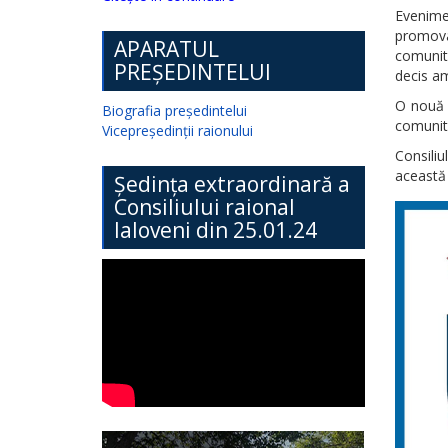
Evenime
promova
APARATUL
comunita
PREȘEDINTELUI
decis a
O nouă d
Biografia președintelui
comunită
Vicepreședinții raionului
Consiliu
această 
Ședința extraordinară a
Consiliului raional
Ialoveni din 25.01.24