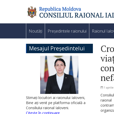
Noutăți
Președintele raionului
Raionul Ialo
Cro
Mesajul Președintelui
via
con
nef
1 aprili
Consili
Stimați locuitori ai raionului Ialoveni,
raional
Bine ați venit pe platforma oficială a
contrama
Consiliului raional Ialoveni.
organiza
Citește în continuare