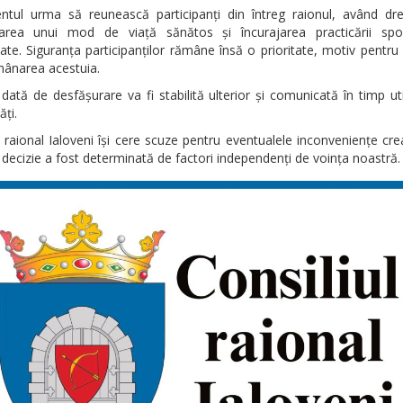
ntul urma să reunească participanți din întreg raionul, având dr
rea unui mod de viață sănătos și încurajarea practicării spor
te. Siguranța participanților rămâne însă o prioritate, motiv pentru
mânarea acestuia.
ată de desfășurare va fi stabilită ulterior și comunicată în timp util
ți.
l raional Ialoveni își cere scuze pentru eventualele inconveniențe cre
decizie a fost determinată de factori independenți de voința noastră.