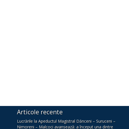
Articole recente
Lucrările la Apeductul Magistral Dănceni – Suruceni –
Nimoreni – Malcoci avansează: a început una dintre