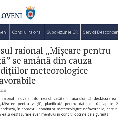
veni
Consiliul raional
Subdiviziunile CR
Servicii Desconcen
sul raional „Mișcare pentru
ță” se amână din cauza
dițiilor meteorologice
avorabile
e 2026
ul raional Ialoveni informează cetățenii raionului că desfășurarea 
 „Mișcare pentru viață”, planificată pentru data de 04 aprilie 
ndează, în contextul condițiilor meteorologice nefavorabile, care 
rea și desfășurare evenimentului în condiții optime de siguranță.