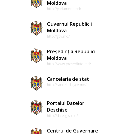
Moldova
http://parlament.md/
Guvernul Republicii
Moldova
http://gov.md/
Președinția Republicii
Moldova
http://www.presedinte.md/
Cancelaria de stat
http://cancelaria.gov.md/
Portalul Datelor
Deschise
http://date.gov.md/
Centrul de Guvernare