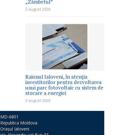
„Zâmbetul”
2 august 2026
Raionul Ialoveni, în atenția
investitorilor pentru dezvoltarea
unui parc fotovoltaic cu sistem de
stocare a energiei
2 august 2026
MD-6801
Republica Moldova
Orașul Ialoveni
str. Alexandru cel Bun 33