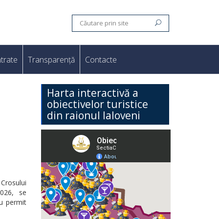
trate
Transparență
Contacte
Harta interactivă a
obiectivelor turistice
din raionul Ialoveni
Crosului
2026, se
nu permit