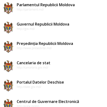
Parlamentul Republicii Moldova
http://parlament.md/
Guvernul Republicii Moldova
http://gov.md/
Președinția Republicii Moldova
http://www.presedinte.md/
Cancelaria de stat
http://cancelaria.gov.md/
Portalul Datelor Deschise
http://date.gov.md/
Centrul de Guvernare Electronică
http://egov.md/ro