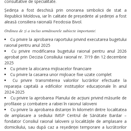
consultative de specialitate.
Ședința a fost deschisă prin onorarea simbolicii de stat a
Republicii Moldova, iar în calitate de președinte al ședinței a fost
aleasă consiliera raională Feodosia Bivol.
𝑂𝑟𝑑𝑖𝑛𝑒𝑎 𝑑𝑒 𝑧𝑖 𝑎 𝑖𝑛𝑐𝑙𝑢𝑠 𝑢𝑟𝑚𝑎̆𝑡𝑜𝑎𝑟𝑒𝑙𝑒 𝑠𝑢𝑏𝑖𝑒𝑐𝑡𝑒 𝑖𝑚𝑝𝑜𝑟𝑡𝑎𝑛𝑡𝑒:
Cu privire la aprobarea raportului privind executarea bugetului
raional pentru anul 2025
Cu privire modificarea bugetului raional pentru anul 2026
aprobat prin Decizia Consiliului raional nr. 7/19 din 12 decembrie
2025
Cu privire la alocarea mijloacelor financiare
Cu privire la casarea unor mijloace fixe uzate complet
Cu privire transmiterea valorilor lucrărilor efectuate la
reparația capitală a edificiilor instituțiilor educaționale în anul
2024-2025
Cu privire la aprobarea Planului de acțiuni privind măsurile de
profilaxie și combatere a rabiei în raionul Ialoveni
Cu privire la aprobarea distanței în kilometri dintre localitatea
de amplasare a sediului IMSP Centrul de Sănătate Bardar –
fondator Consiliul raional Ialoveni și localitățile de amplasare a
domiciliului, sau după caz a reședinței temporare a lucrătorilor