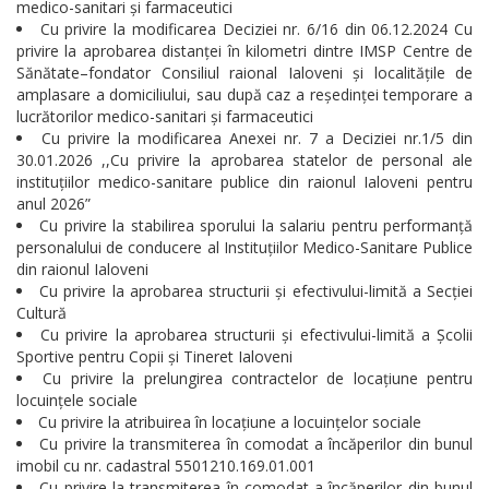
medico-sanitari și farmaceutici
Cu privire la modificarea Deciziei nr. 6/16 din 06.12.2024 Cu
privire la aprobarea distanței în kilometri dintre IMSP Centre de
Sănătate–fondator Consiliul raional Ialoveni și localitățile de
amplasare a domiciliului, sau după caz a reședinței temporare a
lucrătorilor medico-sanitari și farmaceutici
Cu privire la modificarea Anexei nr. 7 a Deciziei nr.1/5 din
30.01.2026 ,,Cu privire la aprobarea statelor de personal ale
instituțiilor medico-sanitare publice din raionul Ialoveni pentru
anul 2026”
Cu privire la stabilirea sporului la salariu pentru performanță
personalului de conducere al Instituțiilor Medico-Sanitare Publice
din raionul Ialoveni
Cu privire la aprobarea structurii și efectivului-limită a Secției
Cultură
Cu privire la aprobarea structurii și efectivului-limită a Școlii
Sportive pentru Copii și Tineret Ialoveni
Cu privire la prelungirea contractelor de locațiune pentru
locuințele sociale
Cu privire la atribuirea în locațiune a locuințelor sociale
Cu privire la transmiterea în comodat a încăperilor din bunul
imobil cu nr. cadastral 5501210.169.01.001
Cu privire la transmiterea în comodat a încăperilor din bunul