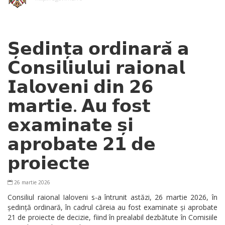
𝗦̦𝗲𝗱𝗶𝗻𝘁̦𝗮 𝗼𝗿𝗱𝗶𝗻𝗮𝗿𝗮̆ 𝗮
𝗖𝗼𝗻𝘀𝗶𝗹𝗶𝘂𝗹𝘂𝗶 𝗿𝗮𝗶𝗼𝗻𝗮𝗹
𝗜𝗮𝗹𝗼𝘃𝗲𝗻𝗶 𝗱𝗶𝗻 𝟮𝟲
𝗺𝗮𝗿𝘁𝗶𝗲. 𝗔𝘂 𝗳𝗼𝘀𝘁
𝗲𝘅𝗮𝗺𝗶𝗻𝗮𝘁𝗲 𝘀̦𝗶
𝗮𝗽𝗿𝗼𝗯𝗮𝘁𝗲 𝟮𝟭 𝗱𝗲
𝗽𝗿𝗼𝗶𝗲𝗰𝘁𝗲
26 martie 2026
Consiliul raional Ialoveni s-a întrunit astăzi, 26 martie 2026, în
ședință ordinară, în cadrul căreia au fost examinate și aprobate
21 de proiecte de decizie, fiind în prealabil dezbătute în Comisiile