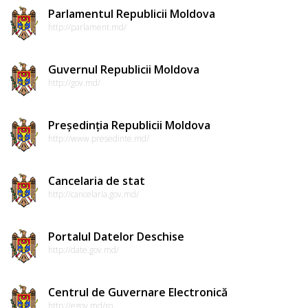
Parlamentul Republicii Moldova
http://parlament.md/
Guvernul Republicii Moldova
http://gov.md/
Președinția Republicii Moldova
http://www.presedinte.md/
Cancelaria de stat
http://cancelaria.gov.md/
Portalul Datelor Deschise
http://date.gov.md/
Centrul de Guvernare Electronică
http://egov.md/ro