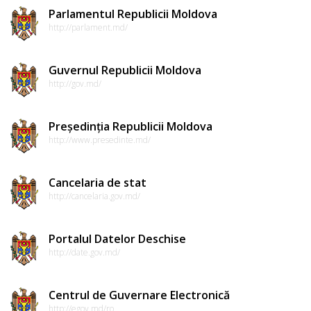
Parlamentul Republicii Moldova
http://parlament.md/
Guvernul Republicii Moldova
http://gov.md/
Președinția Republicii Moldova
http://www.presedinte.md/
Cancelaria de stat
http://cancelaria.gov.md/
Portalul Datelor Deschise
http://date.gov.md/
Centrul de Guvernare Electronică
http://egov.md/ro