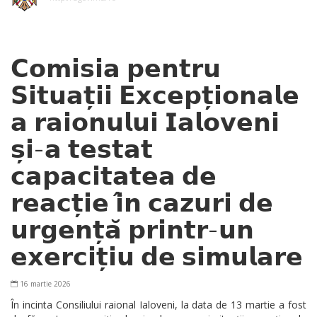
𝗖𝗼𝗺𝗶𝘀𝗶𝗮 𝗽𝗲𝗻𝘁𝗿𝘂
𝗦𝗶𝘁𝘂𝗮𝘁̦𝗶𝗶 𝗘𝘅𝗰𝗲𝗽𝘁̦𝗶𝗼𝗻𝗮𝗹𝗲
𝗮 𝗿𝗮𝗶𝗼𝗻𝘂𝗹𝘂𝗶 𝗜𝗮𝗹𝗼𝘃𝗲𝗻𝗶
𝘀̦𝗶-𝗮 𝘁𝗲𝘀𝘁𝗮𝘁
𝗰𝗮𝗽𝗮𝗰𝗶𝘁𝗮𝘁𝗲𝗮 𝗱𝗲
𝗿𝗲𝗮𝗰𝘁̦𝗶𝗲 𝗶̂𝗻 𝗰𝗮𝘇𝘂𝗿𝗶 𝗱𝗲
𝘂𝗿𝗴𝗲𝗻𝘁̦𝗮̆ 𝗽𝗿𝗶𝗻𝘁𝗿-𝘂𝗻
𝗲𝘅𝗲𝗿𝗰𝗶𝘁̦𝗶𝘂 𝗱𝗲 𝘀𝗶𝗺𝘂𝗹𝗮𝗿𝗲
16 martie 2026
În incinta Consiliului raional Ialoveni, la data de 13 martie a fost