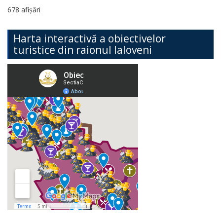
678 afișări
Harta interactivă a obiectivelor
turistice din raionul Ialoveni