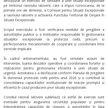
desfășurat un exercițiu de simulare a unei situații excepționale
pe teritoriul raionului Ialoveni, care a impus convocarea, de la
primele ore ale dimineții, a Comisiei pentru Situații Excepționale
a raionului Ialoveni și activarea Punctului Teritorial de Dirijare în
Situații Excepționale.
Scopul exercițiului a fost verificarea nivelului de pregătire a
autorităților publice și a instituțiilor responsabile în gestionarea
situațiilor excepționale la protecția civilă, precum și
perfecționarea mecanismelor de cooperare și coordonare între
serviciile implicate.
În cadrul antrenamentului, au fost simulate acțiuni de
intervenție, luarea deciziilor operative și coordonarea forțelor și
mijloacelor pentru gestionarea eficientă a unei situații de
urgență. Activitatea s-a desfășurat conform Planului de pregătire
în domeniul protecției civile pentru anul 2026 și a contribuit la
consolidarea capacităților instituționale de reacție promptă și
eficientă în cazul producerii unor situații excepționale.
Consiliul raional Ialoveni subliniază că astfel de exerciții sunt
esențiale pentru asigurarea securității populației și pentru
îmbunătățirea capacității de răspuns a autorităților în fața