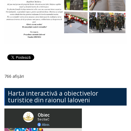
766 afișări
Harta interactivă a obiectivelor
turistice din raionul Ialoveni