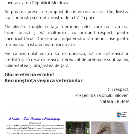
suveranitatea Republicii Moldova.
Ați pus mai presus de propriul destin viitorul acestei țări, liniștea
copiilor noștri și dreptul nostru de a trăi în pace.
Ne plecăm frunțile în fața memoriei celor care nu s-au mai
întors acasă și Vă mulțumim, cu profund respect, pentru
sacrificiul făcut. Durerea și curajul vostru rămân înscrise pentru
totdeauna în istoria neamului nostru.
Fie ca exemplul vostru să ne unească, să ne întărească în
credință și să ne amintească mereu cât de prețioase sunt pacea,
solidaritatea și dragostea de țară.
𝗚𝗹𝗼𝗿𝗶𝗲 𝗲𝘁𝗲𝗿𝗻𝗮̆ 𝗲𝗿𝗼𝗶𝗹𝗼𝗿!
𝗥𝗲𝗰𝘂𝗻𝗼𝘀̦𝘁𝗶𝗻𝘁̦𝗮̆ 𝘃𝗲𝘀̦𝗻𝗶𝗰𝗮̆ 𝘃𝗲𝘁𝗲𝗿𝗮𝗻𝗶𝗹𝗼𝗿!
Cu respect,
Președinta raionului Ialoveni
Natalia EREMIA