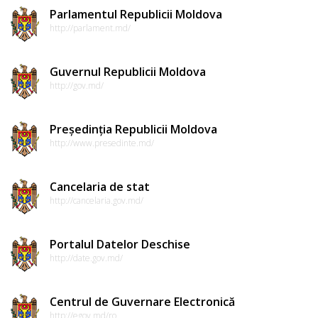
Parlamentul Republicii Moldova
http://parlament.md/
Guvernul Republicii Moldova
http://gov.md/
Președinția Republicii Moldova
http://www.presedinte.md/
Cancelaria de stat
http://cancelaria.gov.md/
Portalul Datelor Deschise
http://date.gov.md/
Centrul de Guvernare Electronică
http://egov.md/ro