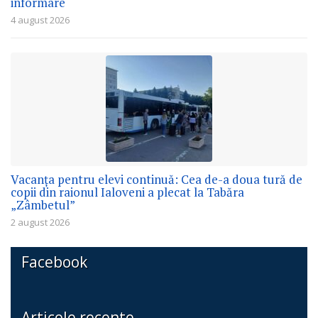
informare
4 august 2026
Vacanța pentru elevi continuă: Cea de-a doua tură de
copii din raionul Ialoveni a plecat la Tabăra
„Zâmbetul”
2 august 2026
Facebook
Articole recente