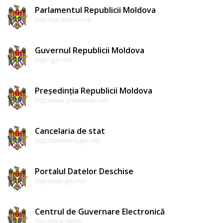
Parlamentul Republicii Moldova
http://parlament.md/
Guvernul Republicii Moldova
http://gov.md/
Președinția Republicii Moldova
http://www.presedinte.md/
Cancelaria de stat
http://cancelaria.gov.md/
Portalul Datelor Deschise
http://date.gov.md/
Centrul de Guvernare Electronică
http://egov.md/ro