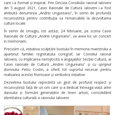
care i-a format și inspirat. Prin Decizia Consiliului raional Ialoveni
din 5 august 2021, Casei Raionale de Cultură Ialoveni i-a fost
atribuită denumirea „Andrei Ungureanu”, în semn de profundă
recunoștință pentru contribuția sa remarcabilă la dezvoltarea
culturii locale.
În semn de omagiu, tot astăzi, 24 februarie, pe scena Casei
Raionale de Cultură „Andrei Ungureanu”, va avea loc un concert
in memoriam.
Precizăm că, inițiativa sculptării bustului în memoria maestrului a
aparținut familiei regretatului coregraf, iar Consiliul raional
Ialoveni, cu implicarea nemijlocită a angajaților Secției Cultură, ai
Casei raionale de Cultură „Andrei Ungureanu” și cu sprijinul
domnului Petru Costin, a oferit tot suportul necesar pentru
realizarea acestei frumoase și simbolice inițiative.
Dezvelirea bustului reprezintă un gest de profund respect și
recunoștință față de un om care și-a dedicat întreaga viață artei
dansului și formării generațiilor de tineri artiști, consolidând
identitatea culturală a raionului Ialoveni.