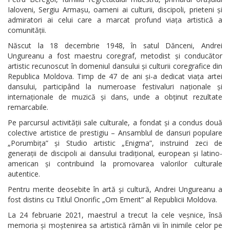
Ialoveni, Sergiu Armașu, oameni ai culturii, discipoli, prieteni și
admiratori ai celui care a marcat profund viața artistică a
comunității.
Născut la 18 decembrie 1948, în satul Dănceni, Andrei
Ungureanu a fost maestru coregraf, metodist și conducător
artistic recunoscut în domeniul dansului și culturii coregrafice din
Republica Moldova. Timp de 47 de ani și-a dedicat viața artei
dansului, participând la numeroase festivaluri naționale și
internaționale de muzică și dans, unde a obținut rezultate
remarcabile.
Pe parcursul activității sale culturale, a fondat și a condus două
colective artistice de prestigiu – Ansamblul de dansuri populare
„Porumbița” și Studio artistic „Enigma”, instruind zeci de
generații de discipoli ai dansului tradițional, european și latino-
american și contribuind la promovarea valorilor culturale
autentice.
Pentru merite deosebite în artă și cultură, Andrei Ungureanu a
fost distins cu Titlul Onorific „Om Emerit” al Republicii Moldova.
La 24 februarie 2021, maestrul a trecut la cele veșnice, însă
memoria și moștenirea sa artistică rămân vii în inimile celor pe