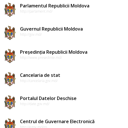
Parlamentul Republicii Moldova
http://parlament.md/
Guvernul Republicii Moldova
http://gov.md/
Președinția Republicii Moldova
http://www.presedinte.md/
Cancelaria de stat
http://cancelaria.gov.md/
Portalul Datelor Deschise
http://date.gov.md/
Centrul de Guvernare Electronică
http://egov.md/ro