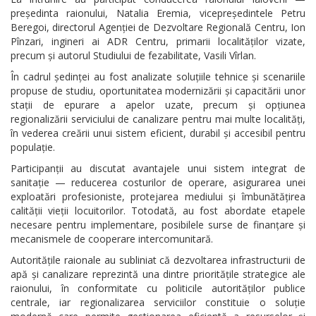
președinta raionului, Natalia Eremia, vicepreședintele Petru
Beregoi, directorul Agenției de Dezvoltare Regională Centru, Ion
Pînzari, ingineri ai ADR Centru, primarii localităților vizate,
precum și autorul Studiului de fezabilitate, Vasili Vîrlan.
În cadrul ședinței au fost analizate soluțiile tehnice și scenariile
propuse de studiu, oportunitatea modernizării și capacitării unor
stații de epurare a apelor uzate, precum și opțiunea
regionalizării serviciului de canalizare pentru mai multe localități,
în vederea creării unui sistem eficient, durabil și accesibil pentru
populație.
Participanții au discutat avantajele unui sistem integrat de
sanitație — reducerea costurilor de operare, asigurarea unei
exploatări profesioniste, protejarea mediului și îmbunătățirea
calității vieții locuitorilor. Totodată, au fost abordate etapele
necesare pentru implementare, posibilele surse de finanțare și
mecanismele de cooperare intercomunitară.
Autoritățile raionale au subliniat că dezvoltarea infrastructurii de
apă și canalizare reprezintă una dintre prioritățile strategice ale
raionului, în conformitate cu politicile autorităților publice
centrale, iar regionalizarea serviciilor constituie o soluție