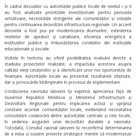
În cadrul discuțiilor cu autoritățile publice locale de nivelul I și II
au fost analizate prioritățile investiționale pentru perioada
următoare, necesitățile stringente ale comunităților și soluțiile
pentru continuarea dezvoltării infrastructurii regionale. Un accent
deosebit a fost pus pe modernizarea drumurilor, extinderea
rețelelor de apeduct și canalizare, eficiența energetică a
instituțiilor publice și îmbunătățirea condițiilor din instituțiile
educaționale și sociale.
Vizitele în teritoriu au oferit posibilitatea evaluării directe a
stadiului proiectelor realizate, a impactului acestora asupra
calității vieții cetățenilor și a identificării unor noi oportunități de
finanțare. Autoritățile locale au prezentat rezultatele obținute,
dar și provocările întâmpinate în procesul de implementare.
Conducerea raionului Ialoveni își exprimă aprecierea față de
Guvernul Republicii Moldova și Ministerul Infrastructurii și
Dezvoltării Regionale pentru implicarea activă și sprijinul
constant acordat comunităților locale, evidențiind necesitatea
consolidării colaborării dintre autoritățile centrale și cele locale,
în vederea asigurării unei dezvoltări durabile a raionului.
Totodată, Consiliul raional Ialoveni își reconfirmă determinarea
de a iniția și susține proiecte strategice menite să modernizeze