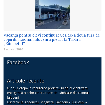
Vacanța pentru elevi continuă: Cea de-a doua tură de
copii din raionul Ialoveni a plecat la Tabăra
„Zâmbetul”
2 august 2026
Facebook
Articole recente
O nouă etapă în realizarea proiectului de eficientizare
energetică a celor cinci Centre de Sănătate din raionul
Ialoveni
Lucrările la Apeductul Magistral Dănceni – Suruceni –