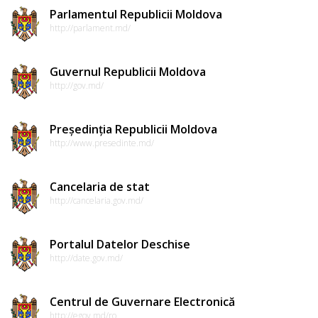
Parlamentul Republicii Moldova
http://parlament.md/
Guvernul Republicii Moldova
http://gov.md/
Președinția Republicii Moldova
http://www.presedinte.md/
Cancelaria de stat
http://cancelaria.gov.md/
Portalul Datelor Deschise
http://date.gov.md/
Centrul de Guvernare Electronică
http://egov.md/ro