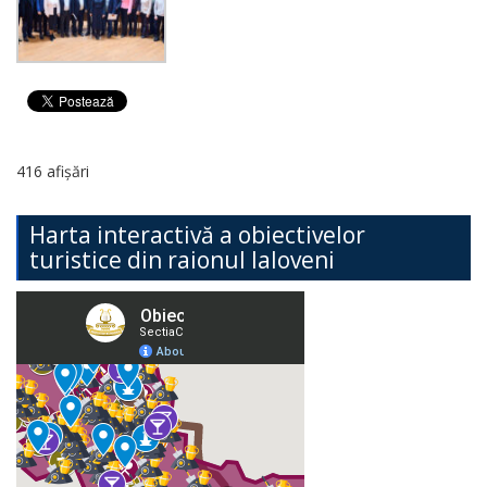
416 afișări
Harta interactivă a obiectivelor
turistice din raionul Ialoveni