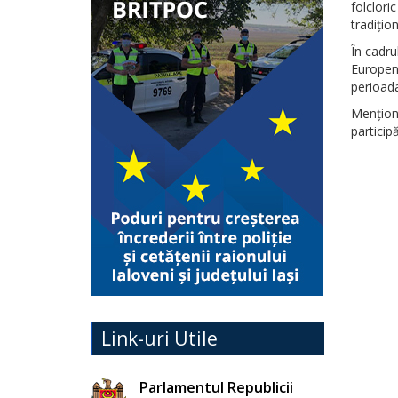
folclori
tradițion
În cadru
Europen
perioada
Mențion
particip
Link-uri Utile
Parlamentul Republicii