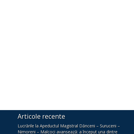
Articole recente
Lucrările la Apeductul Magistral Dănceni – Suruceni –
Nimoreni – Malcoci avansează: a început una dintre