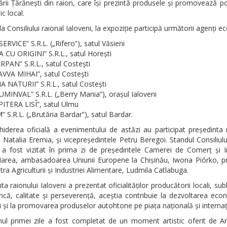
ii Țărănești din raion, care își prezintă produsele și promovează po
c local.
a Consiliului raional Ialoveni, la expoziție participă următorii agenți e
SERVICE” S.R.L. („Rifero”), satul Văsieni
 CU ORIGINI” S.R.L., satul Horești
PAN” S.R.L., satul Costești
SAVVA MIHAI”, satul Costești
A NATURII” S.R.L., satul Costești
DUMINVAL” S.R.L. („Berry Mania”), orașul Ialoveni
APITERA LISÎ”, satul Ulmu
” S.R.L. („Brutăria Bardar”), satul Bardar.
iderea oficială a evenimentului de astăzi au participat președinta 
, Natalia Eremia, și vicepreședintele Petru Beregoi. Standul Consiliulu
 a fost vizitat în prima zi de președintele Camerei de Comerț și I
Harea, ambasadoarea Uniunii Europene la Chișinău, Iwona Piórko, p
tra Agriculturii și Industriei Alimentare, Ludmila Catlabuga.
ta raionului Ialoveni a prezentat oficialităților producătorii locali, subl
că, calitate și perseverență, aceștia contribuie la dezvoltarea ec
i și la promovarea produselor autohtone pe piața națională și internaț
ul primei zile a fost completat de un moment artistic oferit de A