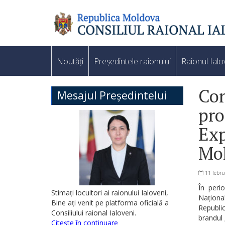
Noutăți
Președintele raionului
Raionul Ialo
Con
Mesajul Președintelui
pro
Exp
Mo
11 febru
În perio
Stimați locuitori ai raionului Ialoveni,
Naționa
Bine ați venit pe platforma oficială a
Republic
Consiliului raional Ialoveni.
brandul 
Citește în continuare