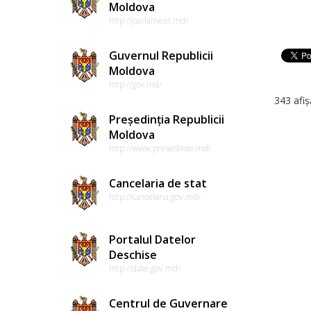
Moldova
http://parlament.md/
Guvernul Republicii
Moldova
http://gov.md/
343 afiș
Președinția Republicii
Moldova
http://www.presedinte.md/
Cancelaria de stat
http://cancelaria.gov.md/
Portalul Datelor
Deschise
http://date.gov.md/
Centrul de Guvernare