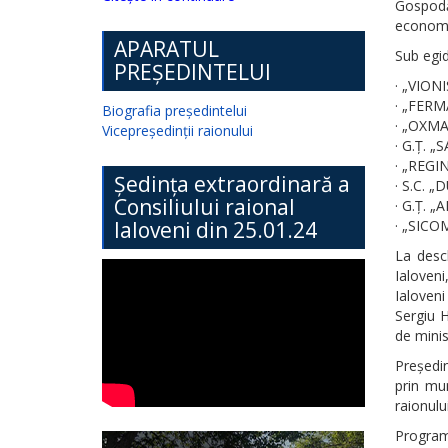
Gospodăr
economi
APARATUL
Sub egid
PREȘEDINTELUI
· „VIONI
· „FERMA
Biografia președintelui
· „OXMAR
Vicepreședinții raionului
· G.Ț. „
· „REGIN
Ședința extraordinară a
· S.C. „
Consiliului raional
· G.Ț. „
Ialoveni din 25.01.24
· „SICOM
La desch
Ialoveni
Ialoveni
Sergiu 
de minis
Președin
prin mun
raionulu
Program