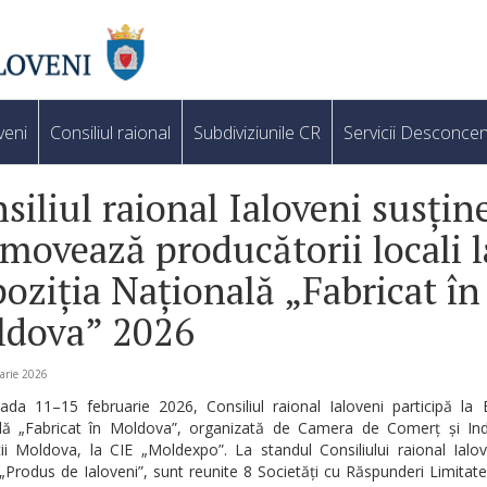
veni
Consiliul raional
Subdiviziunile CR
Servicii Desconcen
siliul raional Ialoveni susține
movează producătorii locali l
oziția Națională „Fabricat în
ldova” 2026
arie 2026
ada 11–15 februarie 2026, Consiliul raional Ialoveni participă la 
lă „Fabricat în Moldova”, organizată de Camera de Comerț și Ind
ii Moldova, la CIE „Moldexpo”. La standul Consiliului raional Ialo
„Produs de Ialoveni”, sunt reunite 8 Societăți cu Răspunderi Limitate