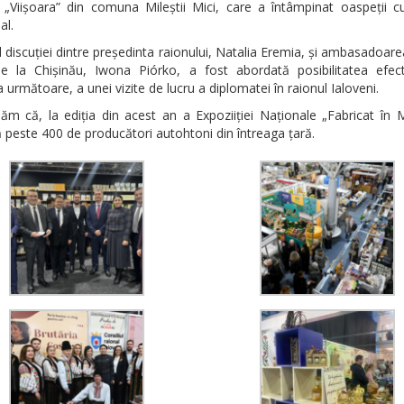
c „Viișoara” din comuna Mileștii Mici, care a întâmpinat oaspeții 
al.
l discuției dintre președinta raionului, Natalia Eremia, și ambasadoare
e la Chișinău, Iwona Piórko, a fost abordată posibilitatea efectu
 următoare, a unei vizite de lucru a diplomatei în raionul Ialoveni.
ăm că, la ediția din acest an a Expoziiției Naționale „Fabricat în 
ă peste 400 de producători autohtoni din întreaga țară.