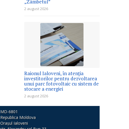
„Zâmbetul”
2 august 2026
Raionul Ialoveni, în atenția
investitorilor pentru dezvoltarea
unui parc fotovoltaic cu sistem de
stocare a energiei
2 august 2026
MD-6801
Republica Moldova
Orașul Ialoveni
str. Alexandru cel Bun 33