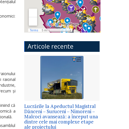
tențialul
conomici:
Articole recente
raionului
i raional
ndustrie,
recum și
iniind că
Lucrările la Apeductul Magistral
Dănceni – Suruceni – Nimoreni –
onomică a
Malcoci avansează: a început una
ională.
dintre cele mai complexe etape
nsamblul
ale proiectului