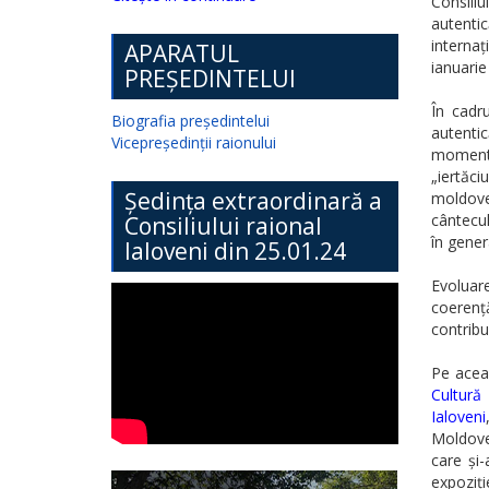
Consili
autentic
interna
APARATUL
ianuarie
PREȘEDINTELUI
În cadru
Biografia președintelui
autentic
Vicepreședinții raionului
momente
„iertăc
Ședința extraordinară a
moldove
cântecul
Consiliului raional
în gener
Ialoveni din 25.01.24
Evoluare
coerență
contribui
Pe aceas
Cultură 
Ialoveni
Moldove
care și-
expoziție