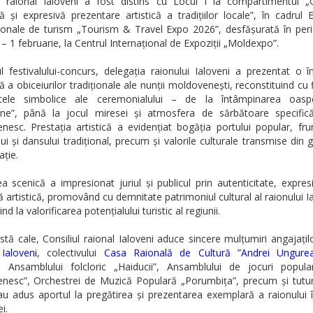
ul raional Ialoveni a fost distins cu Locul I la compartimentul 
ă și expresivă prezentare artistică a tradițiilor locale”, în cadrul E
ționale de turism „Tourism & Travel Expo 2026”, desfășurată în per
 – 1 februarie, la Centrul Internațional de Expoziții „Moldexpo”.
l festivalului-concurs, delegația raionului Ialoveni a prezentat o 
ă a obiceiurilor tradiționale ale nunții moldovenești, reconstituind cu f
le simbolice ale ceremonialului – de la întâmpinarea oaspe
iune”, până la jocul miresei și atmosfera de sărbătoare specifică
nesc. Prestația artistică a evidențiat bogăția portului popular, fr
ui și dansului tradițional, precum și valorile culturale transmise din 
ație.
a scenică a impresionat juriul și publicul prin autenticitate, expresi
 artistică, promovând cu demnitate patrimoniul cultural al raionului Ia
nd la valorificarea potențialului turistic al regiunii.
tă cale, Consiliul raional Ialoveni aduce sincere mulțumiri angajați
Ialoveni
, colectivului
Casa Raională de Cultură ”Andrei Ungure
, Ansamblului folcloric „Haiducii”, Ansamblului de jocuri popul
nesc”, Orchestrei de Muzică Populară „Porumbița”, precum și tutur
au adus aportul la pregătirea și prezentarea exemplară a raionului 
i.