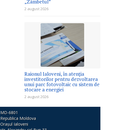
„Zâmbetul”
2 august 2026
Raionul Ialoveni, în atenția
investitorilor pentru dezvoltarea
unui parc fotovoltaic cu sistem de
stocare a energiei
2 august 2026
MD-6801
Republica Moldova
Orașul Ialoveni
str. Alexandru cel Bun 33