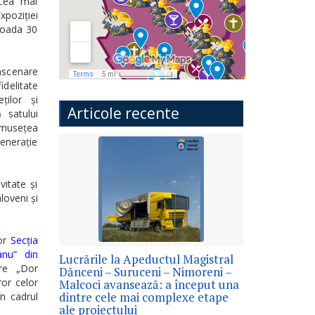
„Cea mai
xpoziției
ioada 30
înscenare
idelitate
ților și
Articole recente
 satului
umusețea
generație
vitate și
loveni și
lor
Secția
anu” din
Lucrările la Apeductul Magistral
are „Dor
Dănceni – Suruceni – Nimoreni –
or celor
Malcoci avansează: a început una
dintre cele mai complexe etape
în cadrul
ale proiectului