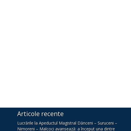
Articole recente
Lucrările la Apeductul Magistral Dănceni – Suruceni –
Nimoreni – Malcoci avansează: a început una dintre