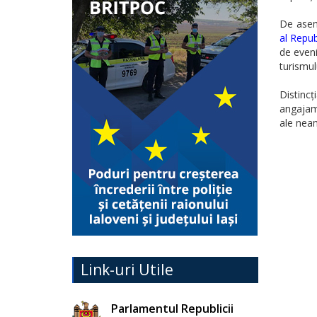
De asem
al Repub
de eveni
turismulu
Distincț
angajame
ale neam
Link-uri Utile
Parlamentul Republicii