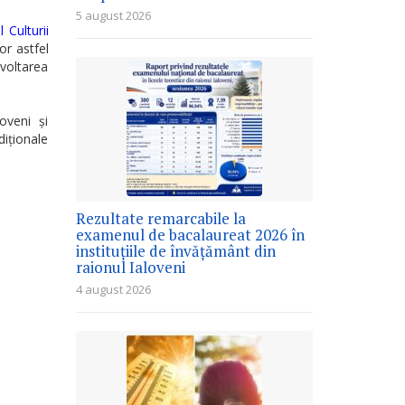
5 august 2026
l Culturii
or astfel
zvoltarea
loveni și
diționale
Rezultate remarcabile la
examenul de bacalaureat 2026 în
instituțiile de învățământ din
raionul Ialoveni
4 august 2026