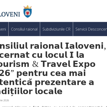
veni
Consiliul raional
Subdiviziunile CR
Servicii Desconcen
𝘀𝗶𝗹𝗶𝘂𝗹 𝗿𝗮𝗶𝗼𝗻𝗮𝗹 𝗜𝗮𝗹𝗼𝘃𝗲𝗻𝗶,
𝗲𝗿𝗻𝗮𝘁 𝗰𝘂 𝗹𝗼𝗰𝘂𝗹 𝗜 𝗹𝗮
𝘂𝗿𝗶𝘀𝗺 & 𝗧𝗿𝗮𝘃𝗲𝗹 𝗘𝘅𝗽𝗼
𝟮𝟲” 𝗽𝗲𝗻𝘁𝗿𝘂 𝗰𝗲𝗮 𝗺𝗮𝗶
𝗲𝗻𝘁𝗶𝗰𝗮̆ 𝗽𝗿𝗲𝘇𝗲𝗻𝘁𝗮𝗿𝗲 𝗮
𝗱𝗶𝘁̦𝗶𝗶𝗹𝗼𝗿 𝗹𝗼𝗰𝗮𝗹𝗲
rie 2026