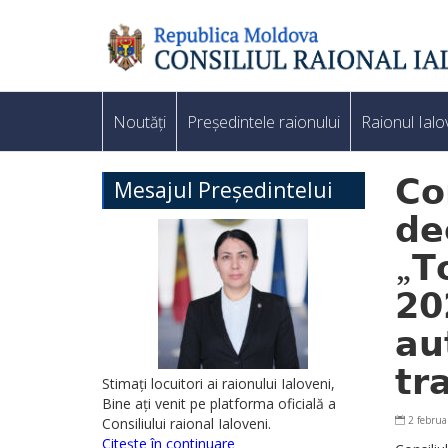
Noutăți
Președintele raionului
Raionul Ialo
𝗖𝗼
Mesajul Președintelui
𝗱𝗲
„𝗧
𝟮𝟬
𝗮𝘂
𝘁𝗿𝗮
Stimați locuitori ai raionului Ialoveni,
Bine ați venit pe platforma oficială a
2 februa
Consiliului raional Ialoveni.
Citește în continuare