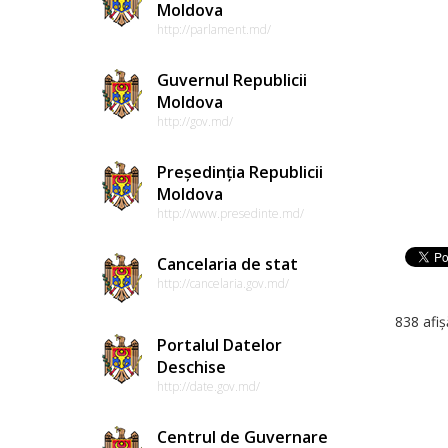
Moldova
http://parlament.md/
Guvernul Republicii
Moldova
http://gov.md/
Președinția Republicii
Moldova
http://www.presedinte.md/
Cancelaria de stat
http://cancelaria.gov.md/
838 afiș
Portalul Datelor
Deschise
http://date.gov.md/
Centrul de Guvernare