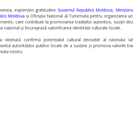
enea, exprimăm gratitudine
Guvernul Republicii Moldova
,
Ministeru
licii Moldova
și Oficiului Național al Turismului pentru organizarea un
mente, care contribuie la promovarea tradițiilor autentice, susțin de
i național și încurajează valorificarea identității culturale locale.
ia obținută confirmă potențialul cultural deosebit al raionului Ia
ntul autorităților publice locale de a susține și promova valorile tra
ului nostru.