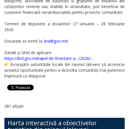
diasporei, asociațiile de băștinași și grupurile de inițiativă ale
cetățenilor reveniți sau stabiliți în străinătate, pot beneficia de
susținere financiară nerambursabilă pentru proiecte comunitare.
Termen de depunere a dosarelor: 27 ianuarie – 28 februarie
2026
Dosarele se trimit la:
brd@gov.md
Detalii și Ghid de aplicare:
https://brd.gov.md/apel-de-finantare-a…/2026/…
Încurajăm autoritățile locale din raionul Ialoveni să acceseze
această oportunitate pentru a dezvolta comunități mai puternice
împreună cu diaspora!
381 afișări
Harta interactivă a obiectivelor