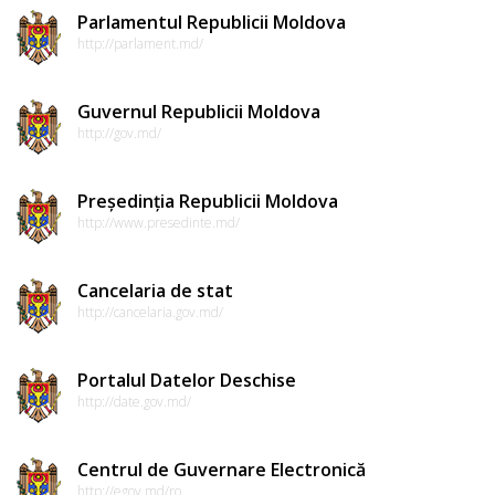
Parlamentul Republicii Moldova
http://parlament.md/
Guvernul Republicii Moldova
http://gov.md/
Președinția Republicii Moldova
http://www.presedinte.md/
Cancelaria de stat
http://cancelaria.gov.md/
Portalul Datelor Deschise
http://date.gov.md/
Centrul de Guvernare Electronică
http://egov.md/ro