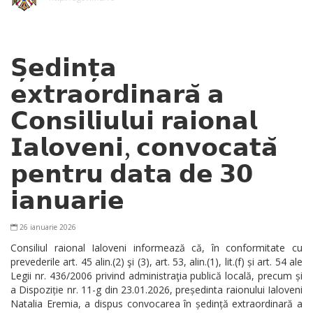
𝗦̦𝗲𝗱𝗶𝗻𝘁̦𝗮
𝗲𝘅𝘁𝗿𝗮𝗼𝗿𝗱𝗶𝗻𝗮𝗿𝗮̆ 𝗮
𝗖𝗼𝗻𝘀𝗶𝗹𝗶𝘂𝗹𝘂𝗶 𝗿𝗮𝗶𝗼𝗻𝗮𝗹
𝗜𝗮𝗹𝗼𝘃𝗲𝗻𝗶, 𝗰𝗼𝗻𝘃𝗼𝗰𝗮𝘁𝗮̆
𝗽𝗲𝗻𝘁𝗿𝘂 𝗱𝗮𝘁𝗮 𝗱𝗲 𝟯𝟬
𝗶𝗮𝗻𝘂𝗮𝗿𝗶𝗲
26 ianuarie 2026
Consiliul raional Ialoveni informează că, în conformitate cu
prevederile art. 45 alin.(2) şi (3), art. 53, alin.(1), lit.(f) și art. 54 ale
Legii nr. 436/2006 privind administraţia publică locală, precum și
a Dispoziție
nr. 11-g din 23.01.2026
, președinta raionului Ialoveni
Natalia Eremia, a dispus convocarea în ședință extraordinară a