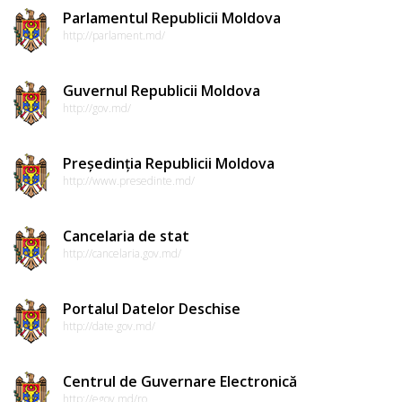
Parlamentul Republicii Moldova
http://parlament.md/
Guvernul Republicii Moldova
http://gov.md/
Președinția Republicii Moldova
http://www.presedinte.md/
Cancelaria de stat
http://cancelaria.gov.md/
Portalul Datelor Deschise
http://date.gov.md/
Centrul de Guvernare Electronică
http://egov.md/ro