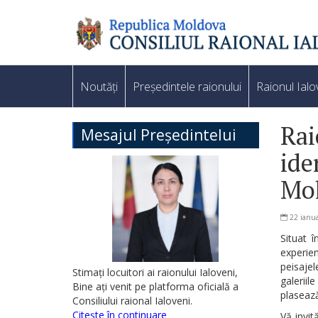
Noutăți
Președintele raionului
Raionul Ialo
Rai
Mesajul Președintelui
ide
Mol
22 ianua
Situat î
experien
peisajel
Stimați locuitori ai raionului Ialoveni,
galeriil
Bine ați venit pe platforma oficială a
plasează
Consiliului raional Ialoveni.
Citește în continuare
Vă invit