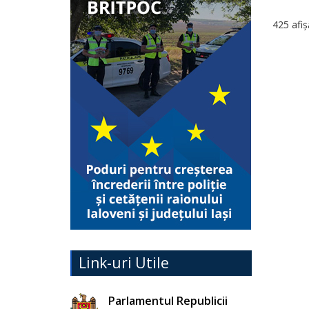
425 afiș
Link-uri Utile
Parlamentul Republicii