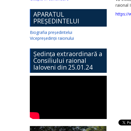
raional 
APARATUL
https:
PREȘEDINTELUI
Biografia președintelui
Vicepreședinții raionului
Ședința extraordinară a
Consiliului raional
Ialoveni din 25.01.24