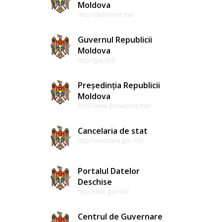
Moldova
http://parlament.md/
Guvernul Republicii
Moldova
http://gov.md/
Președinția Republicii
Moldova
http://www.presedinte.md/
Cancelaria de stat
http://cancelaria.gov.md/
Portalul Datelor
Deschise
http://date.gov.md/
Centrul de Guvernare