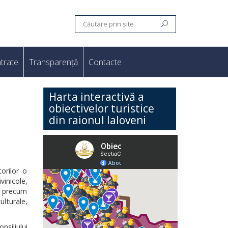
trate
Transparență
Contacte
Harta interactivă a
obiectivelor turistice
din raionul Ialoveni
torilor o
vinicole,
l, precum
ulturale,
nsiliului