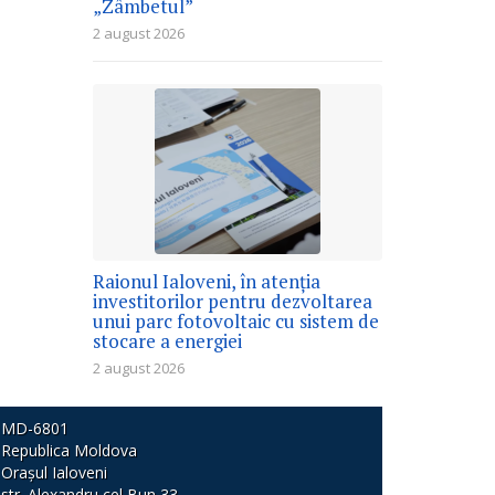
„Zâmbetul”
2 august 2026
Raionul Ialoveni, în atenția
investitorilor pentru dezvoltarea
unui parc fotovoltaic cu sistem de
stocare a energiei
2 august 2026
MD-6801
Republica Moldova
Orașul Ialoveni
str. Alexandru cel Bun 33