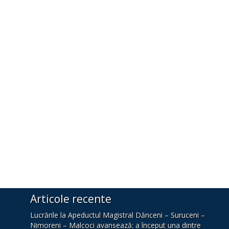
Articole recente
Lucrările la Apeductul Magistral Dănceni – Suruceni –
Nimoreni – Malcoci avansează: a început una dintre