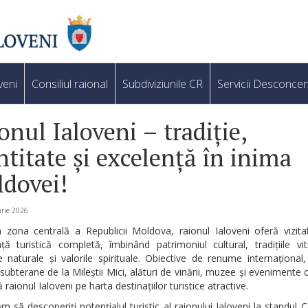
veni
Consiliul raional
Subdiviziunile CR
Servicii Desconcen
onul Ialoveni – tradiție,
ntitate și excelență în inima
dovei!
rie 2026
n zona centrală a Republicii Moldova, raionul Ialoveni oferă vizita
ță turistică completă, îmbinând patrimoniul cultural, tradițiile viti
e naturale și valorile spirituale. Obiective de renume internaționa
e subterane de la Mileștii Mici, alături de vinării, muzee și evenimente c
 raionul Ialoveni pe harta destinațiilor turistice atractive.
ăm să descoperiți potențialul turistic al raionului Ialoveni la standul Co