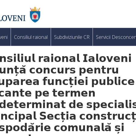
veni
Consiliul raional
Subdiviziunile CR
Servicii Desconcen
𝘀𝗶𝗹𝗶𝘂𝗹 𝗿𝗮𝗶𝗼𝗻𝗮𝗹 𝗜𝗮𝗹𝗼𝘃𝗲𝗻𝗶
𝗻𝘁̦𝗮̆ 𝗰𝗼𝗻𝗰𝘂𝗿𝘀 𝗽𝗲𝗻𝘁𝗿𝘂
𝗽𝗮𝗿𝗲𝗮 𝗳𝘂𝗻𝗰𝘁̦𝗶𝗲𝗶 𝗽𝘂𝗯𝗹𝗶𝗰𝗲
𝗰𝗮𝗻𝘁𝗲 𝗽𝗲 𝘁𝗲𝗿𝗺𝗲𝗻
𝗲𝘁𝗲𝗿𝗺𝗶𝗻𝗮𝘁 𝗱𝗲 𝘀𝗽𝗲𝗰𝗶𝗮𝗹𝗶
𝗻𝗰𝗶𝗽𝗮𝗹 𝗦𝗲𝗰𝘁̦𝗶𝗮 𝗰𝗼𝗻𝘀𝘁𝗿𝘂𝗰𝘁̦
𝗽𝗼𝗱𝗮̆𝗿𝗶𝗲 𝗰𝗼𝗺𝘂𝗻𝗮𝗹𝗮̆ 𝘀̦𝗶