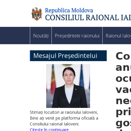
Noutăți
Președintele raionului
Raionul Ialo
𝗖𝗼
Mesajul Președintelui
𝗮𝗻
𝗼𝗰
𝘃𝗮
𝗻𝗲
𝗽𝗿
Stimați locuitori ai raionului Ialoveni,
Bine ați venit pe platforma oficială a
𝗴𝗼
Consiliului raional Ialoveni.
Citește în continuare