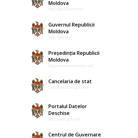
Moldova
http://parlament.md/
Guvernul Republicii
Moldova
http://gov.md/
Președinția Republicii
Moldova
http://www.presedinte.md/
Cancelaria de stat
http://cancelaria.gov.md/
Portalul Datelor
Deschise
http://date.gov.md/
Centrul de Guvernare