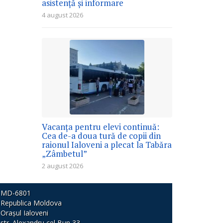
asistență și informare
4 august 2026
Vacanța pentru elevi continuă:
Cea de-a doua tură de copii din
raionul Ialoveni a plecat la Tabăra
„Zâmbetul”
2 august 2026
MD-6801
Republica Moldova
Orașul Ialoveni
str. Alexandru cel Bun 33