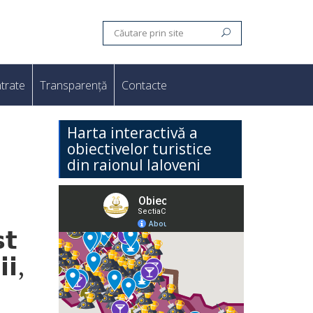
trate
Transparență
Contacte
Harta interactivă a
obiectivelor turistice
din raionul Ialoveni
𝘁
𝗶,