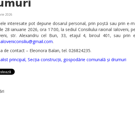
𝘂𝗺𝘂𝗿𝗶
rie 2026
le interesate pot depune dosarul personal, prin poștă sau prin e-m
de 28 ianuarie 2026, ora 17:00, la sediul Consiliului raional Ialoveni, p
oveni, str. Alexandru cel Bun, 33, etajul 4, biroul 401, sau prin e
ialoveniconsiliu@gmail.com
.
a de contact – Eleonora Balan, tel.
026824235
.
alist principal, Secția construcții, gospodărie comunală și drumuri
ări