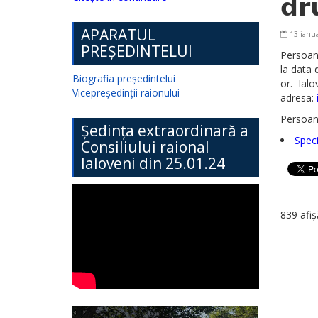
𝗱𝗿
APARATUL
13 ianua
PREȘEDINTELUI
Persoane
la data 
Biografia președintelui
or. Ial
Vicepreședinții raionului
adresa:
Persoan
Ședința extraordinară a
Speci
Consiliului raional
Ialoveni din 25.01.24
839 afiș