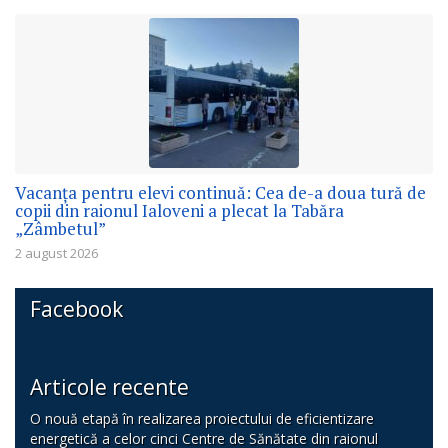
Vacanța pentru elevi continuă: Cea de-a doua tură de
copii din raionul Ialoveni a plecat la Tabăra
„Zâmbetul”
2 august 2026
Facebook
Articole recente
O nouă etapă în realizarea proiectului de eficientizare
energetică a celor cinci Centre de Sănătate din raionul