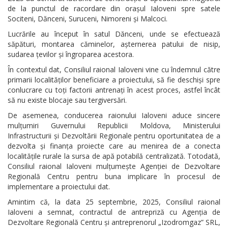
de la punctul de racordare din orașul Ialoveni spre satele
Sociteni, Dănceni, Suruceni, Nimoreni și Malcoci.
Lucrările au început în satul Dănceni, unde se efectuează
săpături, montarea căminelor, așternerea patului de nisip,
sudarea țevilor și îngroparea acestora.
În contextul dat, Consiliul raional Ialoveni vine cu îndemnul către
primarii localităților beneficiare a proiectului, să fie deschiși spre
conlucrare cu toți factorii antrenați în acest proces, astfel încât
să nu existe blocaje sau tergiversări.
De asemenea, conducerea raionului Ialoveni aduce sincere
mulțumiri Guvernului Republicii Moldova, Ministerului
Infrastructurii și Dezvoltării Regionale pentru oportunitatea de a
dezvolta și finanța proiecte care au menirea de a conecta
localitățile rurale la sursa de apă potabilă centralizată. Totodată,
Consiliul raional Ialoveni mulțumește Agenției de Dezvoltare
Regională Centru pentru buna implicare în procesul de
implementare a proiectului dat.
Amintim că, la data 25 septembrie, 2025, Consiliul raional
Ialoveni a semnat, contractul de antrepriză cu Agenția de
Dezvoltare Regională Centru și antreprenorul „Izodromgaz” SRL,