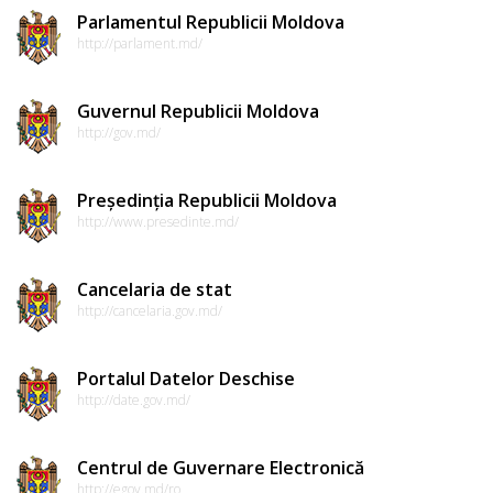
Parlamentul Republicii Moldova
http://parlament.md/
Guvernul Republicii Moldova
http://gov.md/
Președinția Republicii Moldova
http://www.presedinte.md/
Cancelaria de stat
http://cancelaria.gov.md/
Portalul Datelor Deschise
http://date.gov.md/
Centrul de Guvernare Electronică
http://egov.md/ro