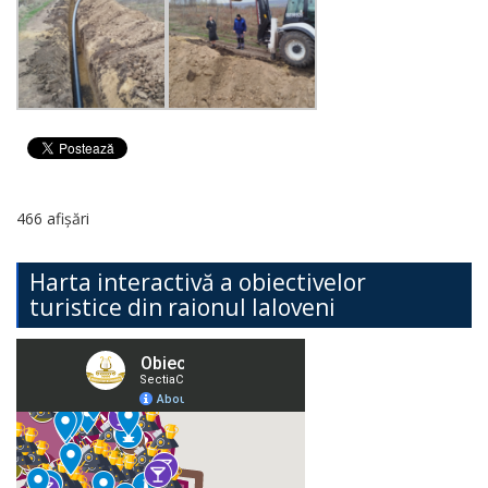
466 afișări
Harta interactivă a obiectivelor
turistice din raionul Ialoveni