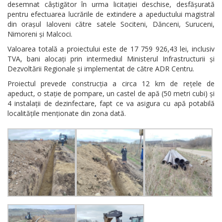
desemnat câștigător în urma licitației deschise, desfășurată
pentru efectuarea lucrările de extindere a apeductului magistral
din orașul Ialoveni către satele Sociteni, Dănceni, Suruceni,
Nimoreni și Malcoci.
Valoarea totală a proiectului este de 17 759 926,43 lei, inclusiv
TVA, bani alocați prin intermediul Ministerul Infrastructurii și
Dezvoltării Regionale și implementat de către ADR Centru.
Proiectul prevede construcția a circa 12 km de rețele de
apeduct, o stație de pompare, un castel de apă (50 metri cubi) și
4 instalații de dezinfectare, fapt ce va asigura cu apă potabilă
localitățile menționate din zona dată.