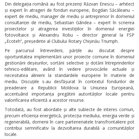
Din delegația română au fost prezenți Răzvan Enescu – arhitect
și expert în atrageri de fonduri europene, Bogdan Săcăleanu –
expert de mediu, manager de mediu și antreprenor în domeniul
consultanței de mediu, Sebastian Gândea – expert în scrierea
proiectelor și atragerea investițiilor în domeniul energiei
fotovoltaice și Alexandru Robu – director general la FSP
„Ecoteh”, președinte al Clubului Rotary Chișinău Triumph.
Pe parcursul întrevederii, părțile au discutat despre
oportunitatea implementării unor proiecte comune în domeniul
gestionării deșeurilor, sortării selective și dotării întreprinderilor
tehnico-edilitare, având în vedere provocările actuale și
necesitatea alinierii la standardele europene în materie de
mediu. Discuțiile s-au desfășurat în contextul fondurilor de
preaderare a Republicii Moldova la Uniunea Europeană,
accentuând importanța pregătirii autorităților locale pentru
valorificarea eficientă a acestor resurse.
Totodată, au fost abordate și alte subiecte de interes comun,
precum eficiența energetică, protecția mediului, energia verde și
regenerabilă, domenii în care parteneriatele transfrontaliere pot
contribui semnificativ la dezvoltarea durabilă a comunităților
locale.