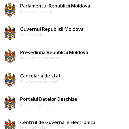
Parlamentul Republicii Moldova
http://parlament.md/
Guvernul Republicii Moldova
http://gov.md/
Președinția Republicii Moldova
http://www.presedinte.md/
Cancelaria de stat
http://cancelaria.gov.md/
Portalul Datelor Deschise
http://date.gov.md/
Centrul de Guvernare Electronică
http://egov.md/ro