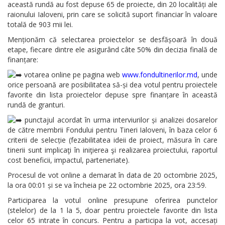
această rundă au fost depuse 65 de proiecte, din 20 localități ale
raionului Ialoveni, prin care se solicită suport financiar în valoare
totală de 903 mii lei.
Menționăm că selectarea proiectelor se desfășoară în două
etape, fiecare dintre ele asigurând câte 50% din decizia finală de
finanțare:
votarea online pe pagina web
www.fondultinerilor.md
, unde
orice persoană are posibilitatea să-și dea votul pentru proiectele
favorite din lista proiectelor depuse spre finanțare în această
rundă de granturi.
punctajul acordat în urma interviurilor și analizei dosarelor
de către membrii Fondului pentru Tineri Ialoveni, în baza celor 6
criterii de selecție (fezabilitatea ideii de proiect, măsura în care
tinerii sunt implicaţi în iniţierea şi realizarea proiectului, raportul
cost beneficii, impactul, parteneriate).
Procesul de vot online a demarat în data de 20 octombrie 2025,
la ora 00:01 și se va încheia pe 22 octombrie 2025, ora 23:59.
Participarea la votul online presupune oferirea punctelor
(stelelor) de la 1 la 5, doar pentru proiectele favorite din lista
celor 65 intrate în concurs. Pentru a participa la vot, accesați