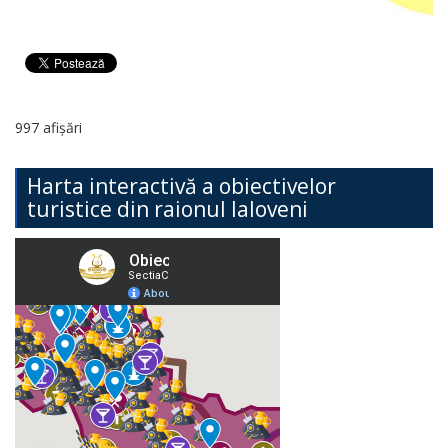
997 afișări
Harta interactivă a obiectivelor
turistice din raionul Ialoveni