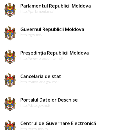
Parlamentul Republicii Moldova
http://parlament.md/
Guvernul Republicii Moldova
http://gov.md/
Președinția Republicii Moldova
http://www.presedinte.md/
Cancelaria de stat
http://cancelaria.gov.md/
Portalul Datelor Deschise
http://date.gov.md/
Centrul de Guvernare Electronică
http://egov.md/ro