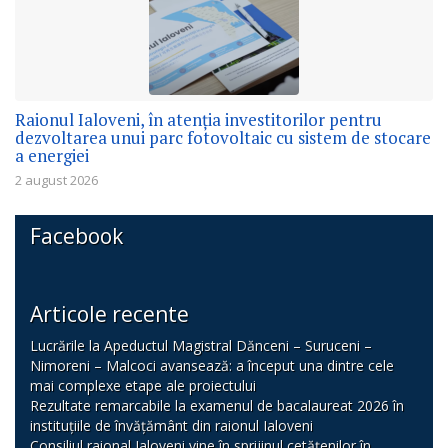
Raionul Ialoveni, în atenția investitorilor pentru
dezvoltarea unui parc fotovoltaic cu sistem de stocare
a energiei
2 august 2026
Facebook
Articole recente
Lucrările la Apeductul Magistral Dănceni – Suruceni –
Nimoreni – Malcoci avansează: a început una dintre cele
mai complexe etape ale proiectului
Rezultate remarcabile la examenul de bacalaureat 2026 în
instituțiile de învățământ din raionul Ialoveni
Consiliul raional Ialoveni vine în sprijinul cetățenilor în