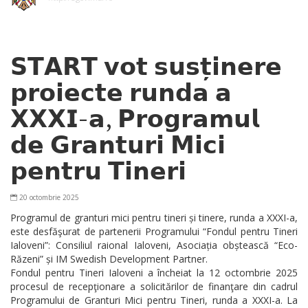
𝗦𝗧𝗔𝗥𝗧 𝘃𝗼𝘁 𝘀𝘂𝘀𝘁̦𝗶𝗻𝗲𝗿𝗲
𝗽𝗿𝗼𝗶𝗲𝗰𝘁𝗲 𝗿𝘂𝗻𝗱𝗮 𝗮
𝗫𝗫𝗫𝗜-𝗮, 𝗣𝗿𝗼𝗴𝗿𝗮𝗺𝘂𝗹
𝗱𝗲 𝗚𝗿𝗮𝗻𝘁𝘂𝗿𝗶 𝗠𝗶𝗰𝗶
𝗽𝗲𝗻𝘁𝗿𝘂 𝗧𝗶𝗻𝗲𝗿𝗶
20 octombrie 2025
Programul de granturi mici pentru tineri și tinere, runda a XXXI-a,
este desfăşurat de partenerii Programului “Fondul pentru Tineri
Ialoveni”: Consiliul raional Ialoveni, Asociația obștească “Eco-
Răzeni” și IM Swedish Development Partner.
Fondul pentru Tineri Ialoveni a încheiat la 12 octombrie 2025
procesul de recepţionare a solicitărilor de finanţare din cadrul
Programului de Granturi Mici pentru Tineri, runda a XXXI-a. La