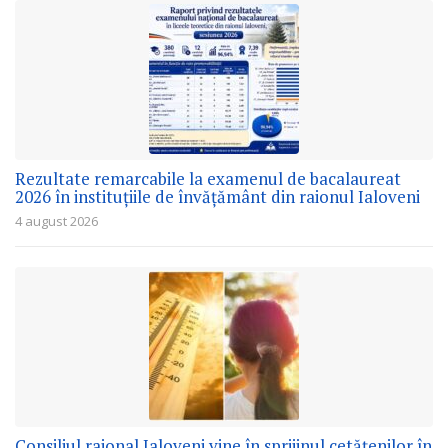
Rezultate remarcabile la examenul de bacalaureat
2026 în instituțiile de învățământ din raionul Ialoveni
4 august 2026
Consiliul raional Ialoveni vine în sprijinul cetățenilor în