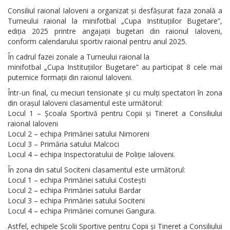
Consiliul raional Ialoveni a organizat și desfășurat faza zonală a
Turneului raional la minifotbal „Cupa Instituțiilor Bugetare”,
ediția 2025 printre angajații bugetari din raionul Ialoveni,
conform calendarului sportiv raional pentru anul 2025.
În cadrul fazei zonale a Turneului raional la
minifotbal „Cupa Instituțiilor Bugetare” au participat 8 cele mai
puternice formații din raionul Ialoveni.
Într-un final, cu meciuri tensionate și cu mulți spectatori în zona
din orașul Ialoveni clasamentul este următorul:
Locul 1 – Școala Sportivă pentru Copii și Tineret a Consiliului
raional Ialoveni
Locul 2 – echipa Primăriei satului Nimoreni
Locul 3 – Primăria satului Malcoci
Locul 4 – echipa Inspectoratului de Poliție Ialoveni.
În zona din satul Sociteni clasamentul este următorul:
Locul 1 – echipa Primăriei satului Costești
Locul 2 – echipa Primăriei satului Bardar
Locul 3 – echipa Primăriei satului Sociteni
Locul 4 – echipa Primăriei comunei Gangura.
Astfel, echipele Școlii Sportive pentru Copii și Tineret a Consiliului