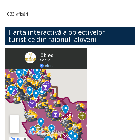
1033 afișări
Harta interactivă a obiectivelor
turistice din raionul Ialoveni