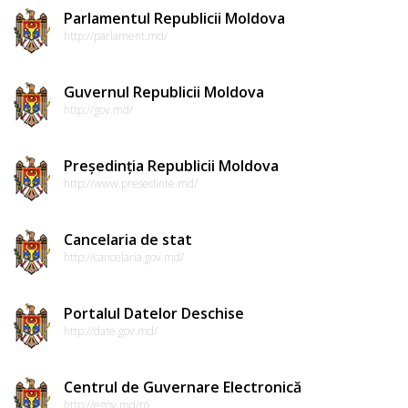
Parlamentul Republicii Moldova
http://parlament.md/
Guvernul Republicii Moldova
http://gov.md/
Președinția Republicii Moldova
http://www.presedinte.md/
Cancelaria de stat
http://cancelaria.gov.md/
Portalul Datelor Deschise
http://date.gov.md/
Centrul de Guvernare Electronică
http://egov.md/ro