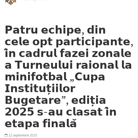
𝗣𝗮𝘁𝗿𝘂 𝗲𝗰𝗵𝗶𝗽𝗲, 𝗱𝗶𝗻
𝗰𝗲𝗹𝗲 𝗼𝗽𝘁 𝗽𝗮𝗿𝘁𝗶𝗰𝗶𝗽𝗮𝗻𝘁𝗲,
𝗶̂𝗻 𝗰𝗮𝗱𝗿𝘂𝗹 𝗳𝗮𝘇𝗲𝗶 𝘇𝗼𝗻𝗮𝗹𝗲
𝗮 𝗧𝘂𝗿𝗻𝗲𝘂𝗹𝘂𝗶 𝗿𝗮𝗶𝗼𝗻𝗮𝗹 𝗹𝗮
𝗺𝗶𝗻𝗶𝗳𝗼𝘁𝗯𝗮𝗹 „𝗖𝘂𝗽𝗮
𝗜𝗻𝘀𝘁𝗶𝘁𝘂𝘁̦𝗶𝗶𝗹𝗼𝗿
𝗕𝘂𝗴𝗲𝘁𝗮𝗿𝗲”, 𝗲𝗱𝗶𝘁̦𝗶𝗮
𝟮𝟬𝟮𝟱 𝘀-𝗮𝘂 𝗰𝗹𝗮𝘀𝗮𝘁 𝗶̂𝗻
𝗲𝘁𝗮𝗽𝗮 𝗳𝗶𝗻𝗮𝗹𝗮̆
22 septembrie 2025