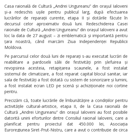
Casa raională de Cultură „Andrei Ungureanu” din orașul Ialoveni
și-a redeschis ușile pentru publicul larg, după efectuarea
lucrărilor de reparații curente, etapa II și dotările făcute în
decursul celor aproximativ două luni. Redeschiderea Casei
raionale de Cultură „Andrei Ungureanu” din orașul Ialoveni a avut
loc la data de 27 august – zi emblematică și importantă pentru
țara noastră, când marcăm Ziua Independenței Republicii
Moldova.
Pe parcursul celor două luni de reparați s-au executat lucrări de
reabilitare a pardoselii sălii de festivități prin șlefuirea și
revopsirea acesteia, retapițarea scaunele, a fost instalat
sistemul de climatizare, a fost reparat capital blocul sanitar, iar
sala de festivități a fost dotată cu sistem de sonorizare și lumini,
a fost instalat ecran LED pe scenă și achiziționate noi cortine
pentru.
Precizăm că, toate lucrările de îmbunătățire a condițiilor pentru
activitățile cultural-artistice, etapa II, de la Casa raională de
Cultură „Andrei Ungureanu” din orașul Ialoveni au fost posibile
datorită unirii eforturilor dintre Consiliul raional Ialoveni, care a
planificat pentru proiectul dat 450.000 lei, Asociația
Euroregiunea Siret-Prut-Nistru, care a avut o contribuție de circa