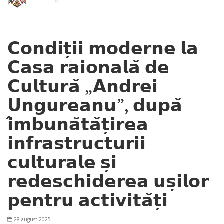
𝗖𝗼𝗻𝗱𝗶𝘁̦𝗶𝗶 𝗺𝗼𝗱𝗲𝗿𝗻𝗲 𝗹𝗮
𝗖𝗮𝘀𝗮 𝗿𝗮𝗶𝗼𝗻𝗮𝗹𝗮̆ 𝗱𝗲
𝗖𝘂𝗹𝘁𝘂𝗿𝗮̆ „𝗔𝗻𝗱𝗿𝗲𝗶
𝗨𝗻𝗴𝘂𝗿𝗲𝗮𝗻𝘂”, 𝗱𝘂𝗽𝗮̆
𝗶̂𝗺𝗯𝘂𝗻𝗮̆𝘁𝗮̆𝘁̦𝗶𝗿𝗲𝗮
𝗶𝗻𝗳𝗿𝗮𝘀𝘁𝗿𝘂𝗰𝘁𝘂𝗿𝗶𝗶
𝗰𝘂𝗹𝘁𝘂𝗿𝗮𝗹𝗲 𝘀̦𝗶
𝗿𝗲𝗱𝗲𝘀𝗰𝗵𝗶𝗱𝗲𝗿𝗲𝗮 𝘂𝘀̦𝗶𝗹𝗼𝗿
𝗽𝗲𝗻𝘁𝗿𝘂 𝗮𝗰𝘁𝗶𝘃𝗶𝘁𝗮̆𝘁̦𝗶
28 august 2025