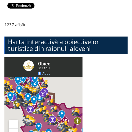
1237 afișări
Harta interactivă a obiectivelor
turistice din raionul Ialoveni