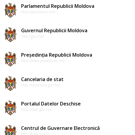
Parlamentul Republicii Moldova
http://parlament.md/
Guvernul Republicii Moldova
http://gov.md/
Președinția Republicii Moldova
http://www.presedinte.md/
Cancelaria de stat
http://cancelaria.gov.md/
Portalul Datelor Deschise
http://date.gov.md/
Centrul de Guvernare Electronică
http://egov.md/ro