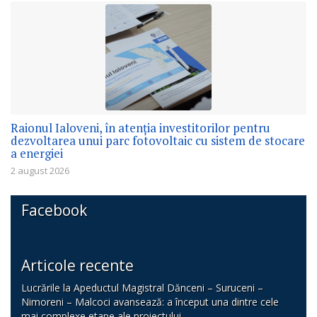
Raionul Ialoveni, în atenția investitorilor pentru
dezvoltarea unui parc fotovoltaic cu sistem de stocare
a energiei
2 august 2026
Facebook
Articole recente
Lucrările la Apeductul Magistral Dănceni – Suruceni –
Nimoreni – Malcoci avansează: a început una dintre cele
mai complexe etape ale proiectului