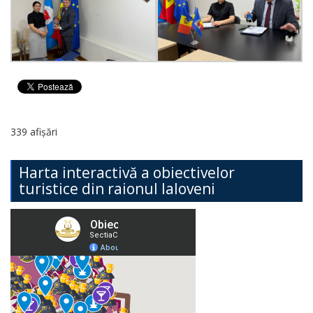
339 afișări
Harta interactivă a obiectivelor
turistice din raionul Ialoveni