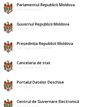
Parlamentul Republicii Moldova
http://parlament.md/
Guvernul Republicii Moldova
http://gov.md/
Președinția Republicii Moldova
http://www.presedinte.md/
Cancelaria de stat
http://cancelaria.gov.md/
Portalul Datelor Deschise
http://date.gov.md/
Centrul de Guvernare Electronică
http://egov.md/ro