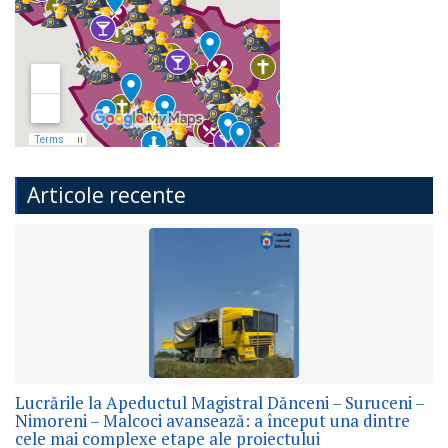
Articole recente
Lucrările la Apeductul Magistral Dănceni – Suruceni –
Nimoreni – Malcoci avansează: a început una dintre
cele mai complexe etape ale proiectului