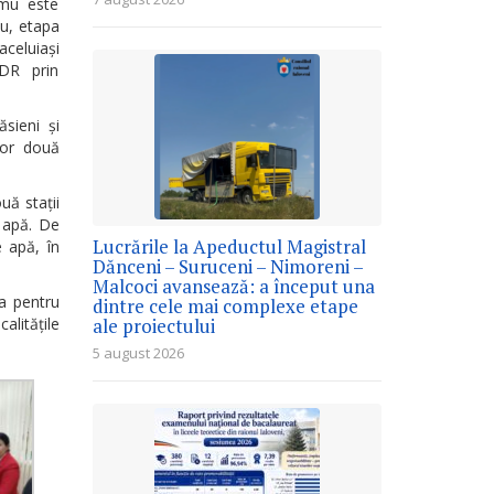
lmu este
mu, etapa
aceluiași
IDR prin
ăsieni și
lor două
uă stații
 apă. De
Lucrările la Apeductul Magistral
e apă, în
Dănceni – Suruceni – Nimoreni –
Malcoci avansează: a început una
a pentru
dintre cele mai complexe etape
alitățile
ale proiectului
5 august 2026