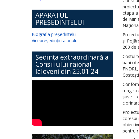
Consili
proiectu
etapa a 
APARATUL
de Minis
PREȘEDINTELUI
Naționa
Biografia președintelui
Proiectu
Vicepreședinții raionului
și Pojăr
200 de a
Ședința extraordinară a
Costul t
bani ofe
Consiliului raional
FNDRL, i
Ialoveni din 25.01.24
Costești
Conform
magistr
șase ca
clorinar
Proiect
corespu
obiecti
pentru r