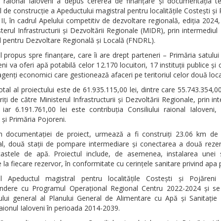
ul raional Ialoveni a depus cererea de finanțare și documentația te
l de construcție a Apeductului magistral pentru localitățile Costești și 
II, în cadrul Apelului competitiv de dezvoltare regională, ediția 2024,
terul Infrastructurii și Dezvoltării Regionale (MIDR), prin intermediul
l pentru Dezvoltare Regională și Locală (FNDRL).
l propus spre finanțare, care îi are drept parteneri – Primăria satului
eni va oferi apă potabilă celor 12.170 locuitori, 17 instituții publice și 
genți economici care gestionează afaceri pe teritoriul celor două local
otal al proiectului este de 61.935.115,00 lei, dintre care 55.743.354,00
riți de către Ministerul Infrastructurii și Dezvoltării Regionale, prin in
ar 6.191.761,00 lei este contribuția Consiliului raional Ialoveni,
 și Primăria Pojoreni.
 documentației de proiect, urmează a fi construiți 23.06 km de
al, două stații de pompare intermediare și conectarea a două rezer
stele de apă. Proiectul include, de asemenea, instalarea unei s
e la fiecare rezervor, în conformitate cu cerințele sanitare privind apa 
ul Apeductul magistral pentru localitățile Costești și Pojăreni
ndere cu Programul Operațional Regional Centru 2022-2024 și se 
vului general al Planului General de Alimentare cu Apă și Sanitație
aionul Ialoveni în perioada 2014-2039.