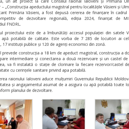
ă, un alt proiect la care Consiliul raional Ialoveni și Primăria U
 – „Construcția apeductului magistral pentru localitățile Văsieni și Ul
licant Primăria Văsieni, a fost depusă cererea de finanțare în cadrul 
mpetitiv de dezvoltare regională, ediția 2024, finanțat de M
diul FNDRL.
ul proiectului este de a îmbunătăți accesul populației din satele V
 apă potabilă de calitate. Este vorba de 7 285 de locuitori ai ce
ți, 17 instituții publice și 120 de agenți economici din zonă.
l prevede construcția a 18 km de apeduct magistral, construcția a do
are intermediare și conectarea a două rezervoare și un castel de
, va fi instalată o stație de clorinare la fiecare rezervor/castel d
tate cu cerințele sanitare privind apa potabilă.
rea raionului Ialoveni aduce mulțumiri Guvernului Republicii Moldov
tatea și angajamentul asumat de a asigura cu apă potabilă toate loc
onform planului de dezvoltare.