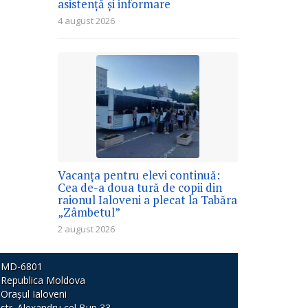
asistență și informare
4 august 2026
Vacanța pentru elevi continuă:
Cea de-a doua tură de copii din
raionul Ialoveni a plecat la Tabăra
„Zâmbetul”
2 august 2026
MD-6801
Republica Moldova
Orașul Ialoveni
str. Alexandru cel Bun 33