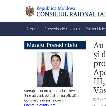
Noutăți
Președintele raionului
Raionul Ialo
Au 
Mesajul Președintelui
și 
pro
Ape
III
Vă
Stimați locuitori ai raionului Ialoveni,
Bine ați venit pe platforma oficială a
22 mai 
Consiliului raional Ialoveni.
Citește în continuare