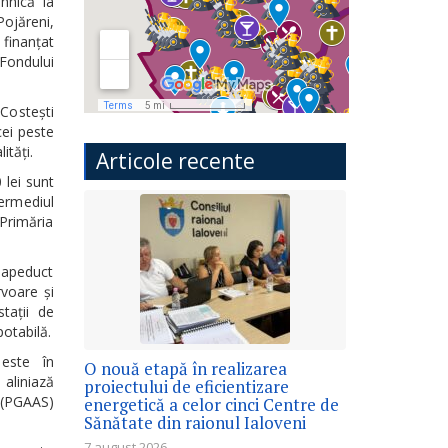
hnică la
Pojăreni,
 finanțat
 Fondului
 Costești
cei peste
ități.
Articole recente
 lei sunt
termediul
 Primăria
 apeduct
voare și
tații de
potabilă.
 este în
O nouă etapă în realizarea
aliniază
proiectului de eficientizare
 (PGAAS)
energetică a celor cinci Centre de
Sănătate din raionul Ialoveni
7 august 2026