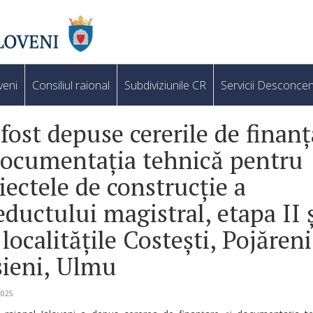
veni
Consiliul raional
Subdiviziunile CR
Servicii Desconcen
fost depuse cererile de finanț
documentația tehnică pentru
iectele de construcție a
ductului magistral, etapa II 
, localitățile Costești, Pojăreni
sieni, Ulmu
2025