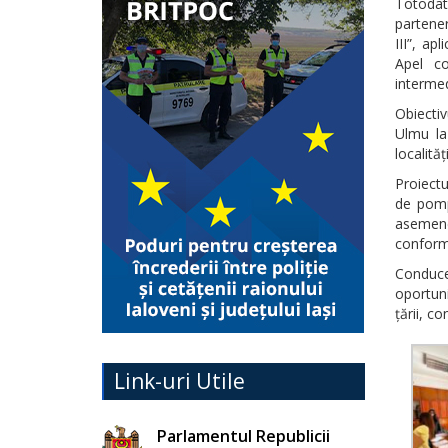
Totodat
partener
III”, ap
Apel co
interme
Obiectiv
Ulmu la
localită
Proiectu
de pomp
asemenea
conformi
Conduce
oportuni
țării, c
Link-uri Utile
Parlamentul Republicii