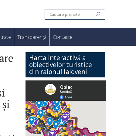
trate
Transparență
Contacte
are
Harta interactivă a
obiectivelor turistice
din raionul Ialoveni
și
 și