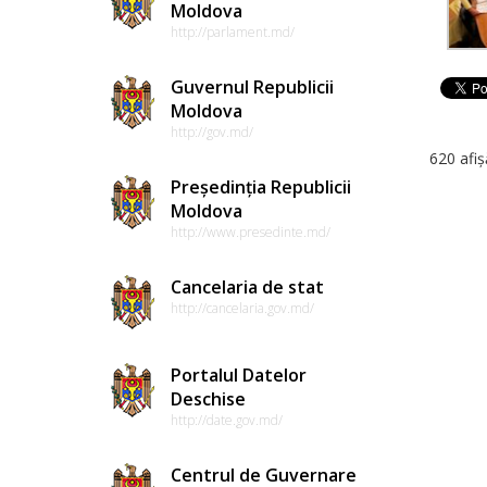
Moldova
http://parlament.md/
Guvernul Republicii
Moldova
http://gov.md/
620 afiș
Președinția Republicii
Moldova
http://www.presedinte.md/
Cancelaria de stat
http://cancelaria.gov.md/
Portalul Datelor
Deschise
http://date.gov.md/
Centrul de Guvernare