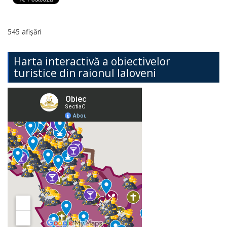
545 afișări
Harta interactivă a obiectivelor
turistice din raionul Ialoveni