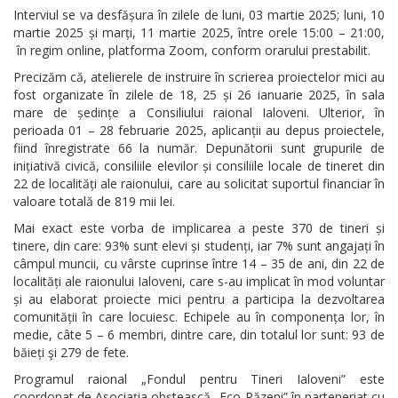
Interviul se va desfășura în zilele de luni, 03 martie 2025; luni, 10
martie 2025 și marți, 11 martie 2025, între orele 15:00 – 21:00,
în regim online, platforma Zoom, conform orarului prestabilit.
Precizăm că, atelierele de instruire în scrierea proiectelor mici au
fost organizate în zilele de 18, 25 și 26 ianuarie 2025, în sala
mare de ședințe a Consiliului raional Ialoveni. Ulterior, în
perioada 01 – 28 februarie 2025, aplicanții au depus proiectele,
fiind înregistrate 66 la număr. Depunătorii sunt grupurile de
inițiativă civică, consiliile elevilor și consiliile locale de tineret din
22 de localități ale raionului, care au solicitat suportul financiar în
valoare totală de 819 mii lei.
Mai exact este vorba de implicarea a peste 370 de tineri și
tinere, din care: 93% sunt elevi și studenți, iar 7% sunt angajați în
câmpul muncii, cu vârste cuprinse între 14 – 35 de ani, din 22 de
localități ale raionului Ialoveni, care s-au implicat în mod voluntar
și au elaborat proiecte mici pentru a participa la dezvoltarea
comunității în care locuiesc. Echipele au în componența lor, în
medie, câte 5 – 6 membri, dintre care, din totalul lor sunt: 93 de
băieți şi 279 de fete.
Programul raional „Fondul pentru Tineri Ialoveni” este
coordonat de Asociaţia obştească „Eco-Răzeni” în parteneriat cu