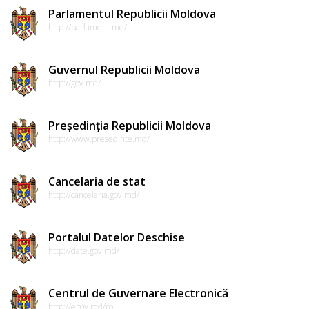
Parlamentul Republicii Moldova
http://parlament.md/
Guvernul Republicii Moldova
http://gov.md/
Președinția Republicii Moldova
http://www.presedinte.md/
Cancelaria de stat
http://cancelaria.gov.md/
Portalul Datelor Deschise
http://date.gov.md/
Centrul de Guvernare Electronică
http://egov.md/ro