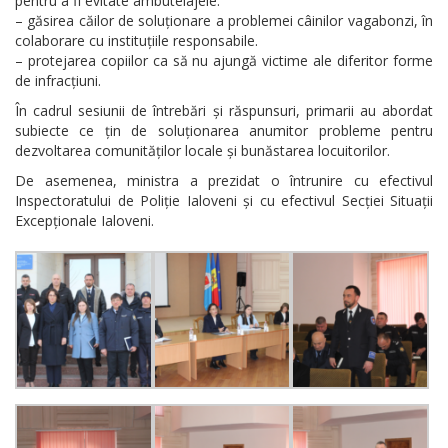
pentru a fi evitate ambuteiajele.
– găsirea căilor de soluționare a problemei câinilor vagabonzi, în
colaborare cu instituțiile responsabile.
– protejarea copiilor ca să nu ajungă victime ale diferitor forme
de infracțiuni.
În cadrul sesiunii de întrebări și răspunsuri, primarii au abordat
subiecte ce țin de soluționarea anumitor probleme pentru
dezvoltarea comunităților locale și bunăstarea locuitorilor.
De asemenea, ministra a prezidat o întrunire cu efectivul
Inspectoratului de Poliție Ialoveni și cu efectivul Secției Situații
Excepționale Ialoveni.