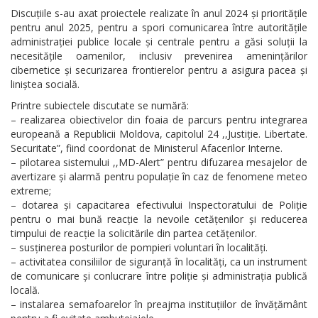
Discuțiile s-au axat proiectele realizate în anul 2024 și prioritățile
pentru anul 2025, pentru a spori comunicarea între autoritățile
administrației publice locale și centrale pentru a găsi soluții la
necesitățile oamenilor, inclusiv prevenirea amenințărilor
cibernetice și securizarea frontierelor pentru a asigura pacea și
liniștea socială.
Printre subiectele discutate se numără:
– realizarea obiectivelor din foaia de parcurs pentru integrarea
europeană a Republicii Moldova, capitolul 24 ,,Justiție. Libertate.
Securitate”, fiind coordonat de Ministerul Afacerilor Interne.
– pilotarea sistemului ,,MD-Alert” pentru difuzarea mesajelor de
avertizare și alarmă pentru populație în caz de fenomene meteo
extreme;
– dotarea și capacitarea efectivului Inspectoratului de Poliție
pentru o mai bună reacție la nevoile cetățenilor și reducerea
timpului de reacție la solicitările din partea cetățenilor.
– susținerea posturilor de pompieri voluntari în localități.
– activitatea consiliilor de siguranță în localități, ca un instrument
de comunicare și conlucrare între poliție și administrația publică
locală.
– instalarea semafoarelor în preajma instituțiilor de învățământ