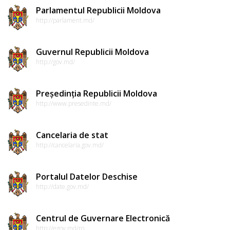
Parlamentul Republicii Moldova
http://parlament.md/
Guvernul Republicii Moldova
http://gov.md/
Președinția Republicii Moldova
http://www.presedinte.md/
Cancelaria de stat
http://cancelaria.gov.md/
Portalul Datelor Deschise
http://date.gov.md/
Centrul de Guvernare Electronică
http://egov.md/ro