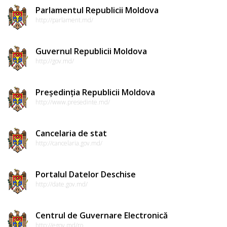
Parlamentul Republicii Moldova
http://parlament.md/
Guvernul Republicii Moldova
http://gov.md/
Președinția Republicii Moldova
http://www.presedinte.md/
Cancelaria de stat
http://cancelaria.gov.md/
Portalul Datelor Deschise
http://date.gov.md/
Centrul de Guvernare Electronică
http://egov.md/ro