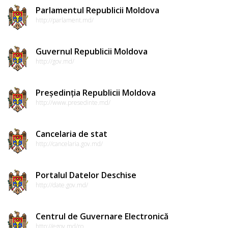
Parlamentul Republicii Moldova
http://parlament.md/
Guvernul Republicii Moldova
http://gov.md/
Președinția Republicii Moldova
http://www.presedinte.md/
Cancelaria de stat
http://cancelaria.gov.md/
Portalul Datelor Deschise
http://date.gov.md/
Centrul de Guvernare Electronică
http://egov.md/ro