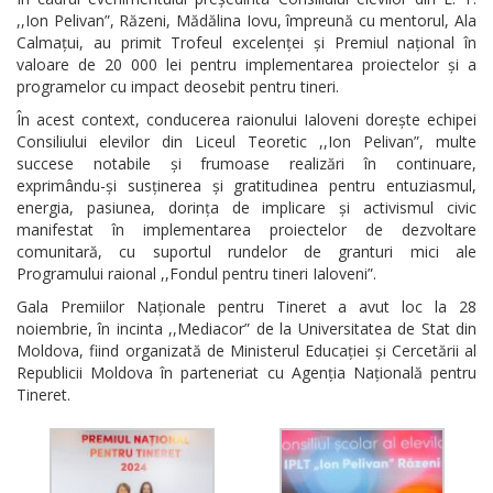
,,Ion Pelivan”, Răzeni, Mădălina Iovu, împreună cu mentorul, Ala
Calmațui, au primit Trofeul excelenței și Premiul național în
valoare de 20 000 lei pentru implementarea proiectelor și a
programelor cu impact deosebit pentru tineri.
În acest context, conducerea raionului Ialoveni dorește echipei
Consiliului elevilor din Liceul Teoretic ,,Ion Pelivan”, multe
succese notabile și frumoase realizări în continuare,
exprimându-și susținerea și gratitudinea pentru entuziasmul,
energia, pasiunea, dorința de implicare și activismul civic
manifestat în implementarea proiectelor de dezvoltare
comunitară, cu suportul rundelor de granturi mici ale
Programului raional ,,Fondul pentru tineri Ialoveni”.
Gala Premiilor Naționale pentru Tineret a avut loc la 28
noiembrie, în incinta ,,Mediacor” de la Universitatea de Stat din
Moldova, fiind organizată de Ministerul Educației și Cercetării al
Republicii Moldova în parteneriat cu Agenția Națională pentru
Tineret.