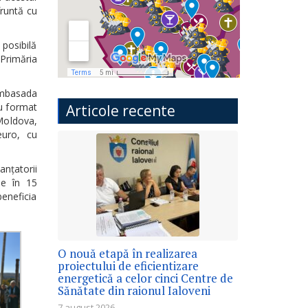
fruntă cu
posibilă
Primăria
 Ambasada
iu format
Articole recente
Moldova,
euro, cu
nțatorii
le în 15
beneficia
O nouă etapă în realizarea
proiectului de eficientizare
energetică a celor cinci Centre de
Sănătate din raionul Ialoveni
7 august 2026