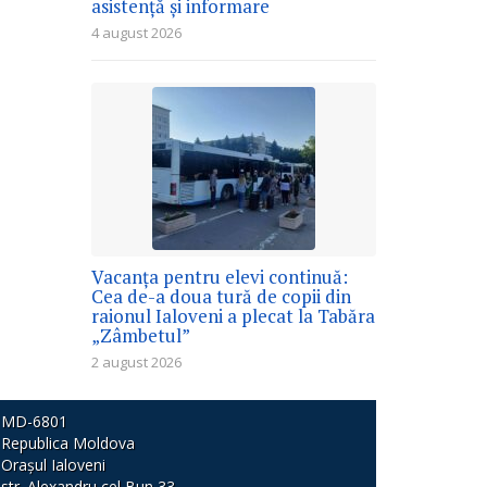
asistență și informare
4 august 2026
Vacanța pentru elevi continuă:
Cea de-a doua tură de copii din
raionul Ialoveni a plecat la Tabăra
„Zâmbetul”
2 august 2026
MD-6801
Republica Moldova
Orașul Ialoveni
str. Alexandru cel Bun 33