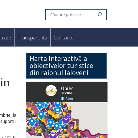
trate
Transparență
Contacte
Harta interactivă a
obiectivelor turistice
din raionul Ialoveni
din
mbrie la
suportul
a acestui