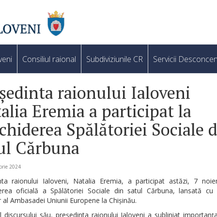
veni
Consiliul raional
Subdiviziunile CR
Servicii Desconcen
ședinta raionului Ialoveni
alia Eremia a participat la
chiderea Spălătoriei Sociale 
ul Cărbuna
brie 2024
nta raionului Ialoveni, Natalia Eremia, a participat astăzi, 7 noie
erea oficială a Spălătoriei Sociale din satul Cărbuna, lansată cu 
r al Ambasadei Uniunii Europene la Chișinău.
l discursului său, președinta raionului Ialoveni a subliniat importanț