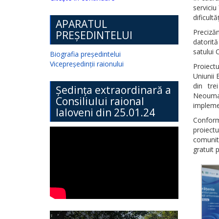
serviciu
dificultă
APARATUL
Preciză
PREȘEDINTELUI
datorit
satului 
Biografia președintelui
Vicepreședinții raionului
Proiectu
Uniunii 
din tre
Ședința extraordinară a
Neouman
Consiliului raional
implemen
Ialoveni din 25.01.24
Conform
proiect
comunită
gratuit 