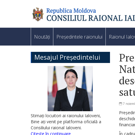
Noutăți
Președintele raionului
Raionul Ialo
Pre
Mesajul Președintelui
Nat
des
sat
7 noiem
Președi
Stimați locuitori ai raionului Ialoveni,
deschid
Bine ați venit pe platforma oficială a
financia
Consiliului raional Ialoveni.
Citește în continuare
În cadru