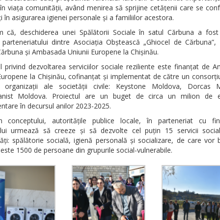
 în viața comunității, având menirea să sprijine cetățenii care se con
ți în asigurarea igienei personale și a familiilor acestora.
m că, deschiderea unei Spălătorii Sociale în satul Cărbuna a fost 
ă parteneriatului dintre Asociația Obștească „Ghiocel de Cărbuna”, 
Cărbuna și Ambasada Uniunii Europene la Chișinău.
l privind dezvoltarea serviciilor sociale reziliente este finanțat de
Europene la Chișinău, cofinanțat și implementat de către un consorț
i organizații ale societății civile: Keystone Moldova, Dorcas 
ist Moldova. Proiectul are un buget de circa un milion de 
tare în decursul anilor 2023-2025.
 conceptului, autoritățile publice locale, în parteneriat cu fina
ului urmează să creeze și să dezvolte cel puțin 15 servicii socia
ți: spălătorie socială, igienă personală și socializare, de care vor 
peste 1500 de persoane din grupurile social-vulnerabile.