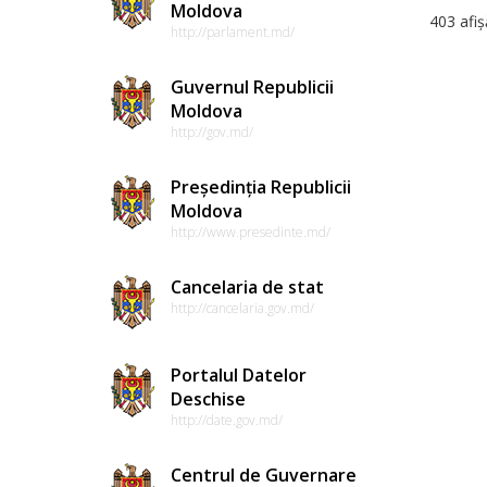
Moldova
403 afiș
http://parlament.md/
Guvernul Republicii
Moldova
http://gov.md/
Președinția Republicii
Moldova
http://www.presedinte.md/
Cancelaria de stat
http://cancelaria.gov.md/
Portalul Datelor
Deschise
http://date.gov.md/
Centrul de Guvernare