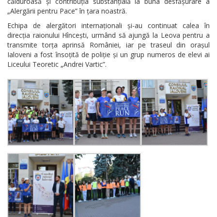
călduroasă și contribuția substanțială la buna desfășurare a
„Alergării pentru Pace” în țara noastră.
Echipa de alergători internaționali și-au continuat calea în
direcția raionului Hîncești, urmând să ajungă la Leova pentru a
transmite torța aprinsă României, iar pe traseul din orașul
Ialoveni a fost însoțită de poliție și un grup numeros de elevi ai
Liceului Teoretic „Andrei Vartic”.