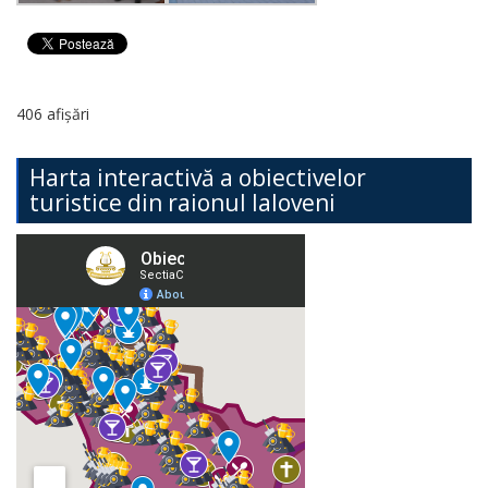
406 afișări
Harta interactivă a obiectivelor
turistice din raionul Ialoveni