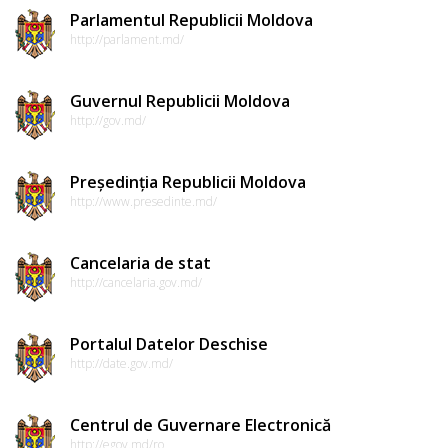
Parlamentul Republicii Moldova
http://parlament.md/
Guvernul Republicii Moldova
http://gov.md/
Președinția Republicii Moldova
http://www.presedinte.md/
Cancelaria de stat
http://cancelaria.gov.md/
Portalul Datelor Deschise
http://date.gov.md/
Centrul de Guvernare Electronică
http://egov.md/ro