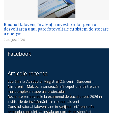
Raionul Ialoveni, în atenția investitorilor pentru
dezvoltarea unui parc fotovoltaic cu sistem de stocare
a energiei
2 august 2026
Facebook
Articole recente
Lucrările la Apeductul Magistral Dănceni – Suruceni –
Nimoreni – Malcoci avansează: a început una dintre cele
mai complexe etape ale proiectului
Rezultate remarcabile la examenul de bacalaureat 2026 în
instituțiile de învățământ din raionul Ialoveni
Consiliul raional Ialoveni vine în sprijinul cetățenilor în
perioada caniculei: va instala un cort de asistență și