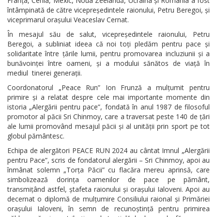
Franța, Cehia, Mexic, Noua Zeelandă, Ucraina și România a fost
întâmpinată de către vicepreședintele raionului, Petru Beregoi, și
viceprimarul orașului Veaceslav Cernat.
În mesajul său de salut, vicepreședintele raionului, Petru
Beregoi, a subliniat ideea că noi toți pledăm pentru pace și
solidaritate între țările lumii, pentru promovarea incluziunii și a
bunăvoinței între oameni, și a modului sănătos de viață în
mediul tinerei generații.
Coordonatorul „Peace Run” Ion Frunză a mulțumit pentru
primire și a relatat despre cele mai importante momente din
istoria „Alergării pentru pace”, fondată în anul 1987 de filosoful
promotor al păcii Sri Chinmoy, care a traversat peste 140 de țări
ale lumii promovând mesajul păcii și al unității prin sport pe tot
globul pământesc.
Echipa de alergători PEACE RUN 2024 au cântat Imnul „Alergării
pentru Pace”, scris de fondatorul alergării – Sri Chinmoy, apoi au
înmânat solemn „Torța Păcii” cu flacăra mereu aprinsă, care
simbolizează dorința oamenilor de pace pe pământ,
transmițând astfel, ștafeta raionului și orașului Ialoveni. Apoi au
decernat o diplomă de mulțumire Consiliului raional și Primăriei
orașului Ialoveni, în semn de recunoștință pentru primirea