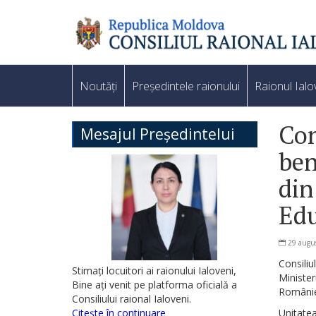
Noutăți
Președintele raionului
Raionul Ialo
Con
Mesajul Președintelui
ben
din
Edu
29 augu
Consiliu
Stimați locuitori ai raionului Ialoveni,
Ministe
Bine ați venit pe platforma oficială a
Românie
Consiliului raional Ialoveni.
Citește în continuare
Unitate