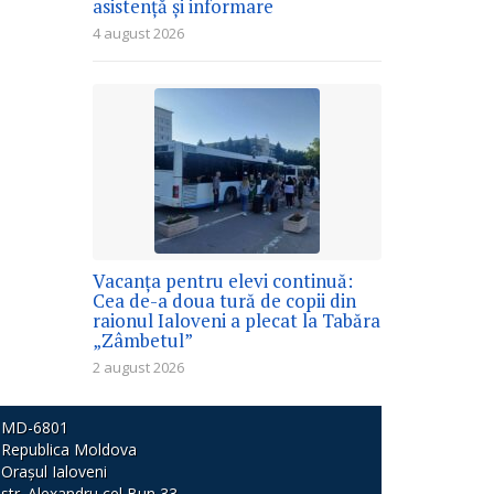
asistență și informare
4 august 2026
Vacanța pentru elevi continuă:
Cea de-a doua tură de copii din
raionul Ialoveni a plecat la Tabăra
„Zâmbetul”
2 august 2026
MD-6801
Republica Moldova
Orașul Ialoveni
str. Alexandru cel Bun 33