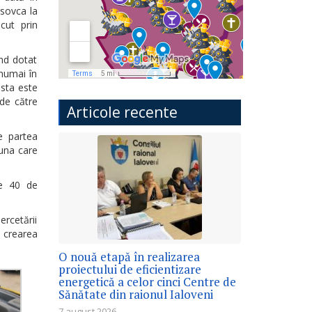
isovca la
cut prin
ind dotat
 numai în
esta este
 de către
Articole recente
e partea
 una care
le 40 de
ercetării
e crearea
O nouă etapă în realizarea
proiectului de eficientizare
energetică a celor cinci Centre de
Sănătate din raionul Ialoveni
7 august 2026