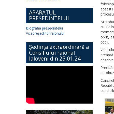
folosinț
această
APARATUL
procesul
PREȘEDINTELUI
Microbuz
cu 17 lo
Biografia președintelui
momentul
Vicepreședinții raionului
oprit, a
copii.
Ședința extraordinară a
Vehicul
Consiliului raional
dreaptă 
Ialoveni din 25.01.24
deserveș
Preciză
autobuze
Consiliu
Republic
condiții