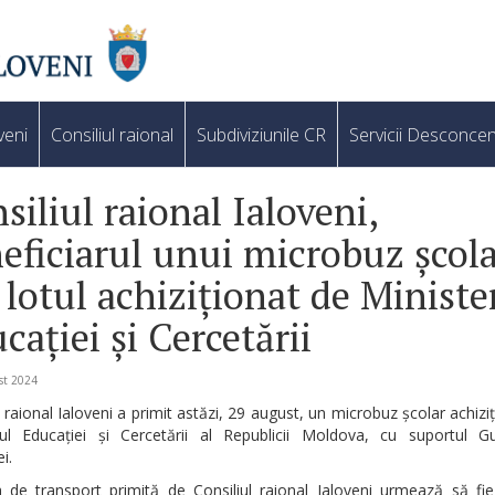
veni
Consiliul raional
Subdiviziunile CR
Servicii Desconcen
siliul raional Ialoveni,
eficiarul unui microbuz școla
 lotul achiziționat de Ministe
cației și Cercetării
st 2024
l raional Ialoveni a primit astăzi, 29 august, un microbuz școlar achizi
rul Educației și Cercetării al Republicii Moldova, cu suportul Gu
i.
a de transport primită de Consiliul raional Ialoveni urmează să fie