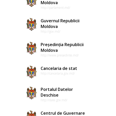
Moldova
http://parlament.md/
Guvernul Republicii
Moldova
http://gov.md/
Președinția Republicii
Moldova
http://www.presedinte.md/
Cancelaria de stat
http://cancelaria.gov.md/
Portalul Datelor
Deschise
http://date.gov.md/
Centrul de Guvernare