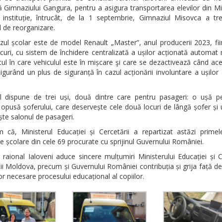
ă Gimnaziului Gangura, pentru a asigura transportarea elevilor din M
 instituție, întrucât, de la 1 septembrie, Gimnaziul Misovca a tre
 de reorganizare.
ul școlar este de model Renault „Master”, anul producerii 2023, fi
curi, cu sistem de închidere centralizată a ușilor acționată automat
 în care vehiculul este în mișcare şi care se dezactivează când ac
sigurând un plus de siguranță în cazul acționării involuntare a ușilor
ul dispune de trei uși, două dintre care pentru pasageri: o ușă p
opusă șoferului, care deservește cele două locuri de lângă șofer și
te salonul de pasageri.
m că, Ministerul Educației și Cercetării a repartizat astăzi prime
 școlare din cele 69 procurate cu sprijinul Guvernului României.
l raional Ialoveni aduce sincere mulțumiri Ministerului Educației și C
ii Moldova, precum și Guvernului României contribuția și grija față d
lor necesare procesului educațional al copiilor.