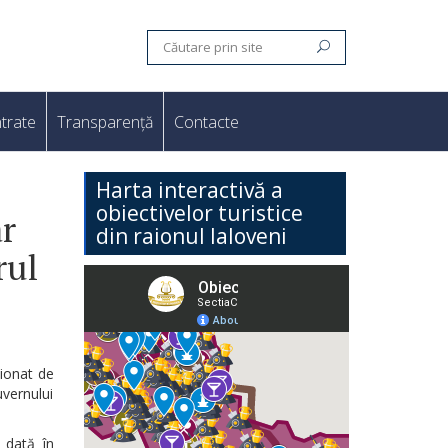
trate
Transparență
Contacte
Harta interactivă a
obiectivelor turistice
r
din raionul Ialoveni
rul
ționat de
vernului
 dată în