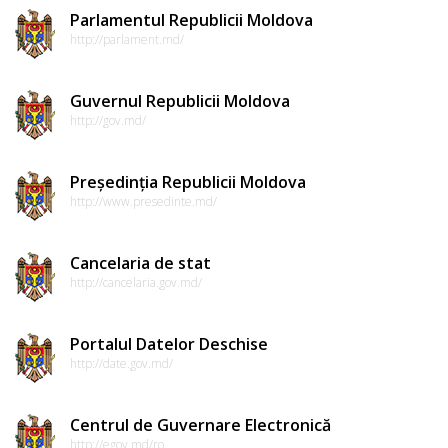
Parlamentul Republicii Moldova
http://parlament.md/
Guvernul Republicii Moldova
http://gov.md/
Președinția Republicii Moldova
http://www.presedinte.md/
Cancelaria de stat
http://cancelaria.gov.md/
Portalul Datelor Deschise
http://date.gov.md/
Centrul de Guvernare Electronică
http://egov.md/ro