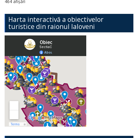
464 afișări
Harta interactivă a obiectivelor
turistice din raionul Ialoveni