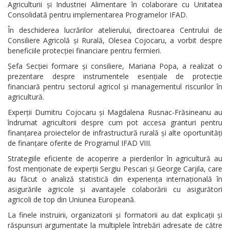
Agriculturii și Industriei Alimentare în colaborare cu Unitatea
Consolidată pentru implementarea Programelor IFAD.
În deschiderea lucrărilor atelierului, directoarea Centrului de
Consiliere Agricolă și Rurală, Olesea Cojocaru, a vorbit despre
beneficiile protecției financiare pentru fermieri.
Șefa Secției formare și consiliere, Mariana Popa, a realizat o
prezentare despre instrumentele esențiale de protecție
financiară pentru sectorul agricol și managementul riscurilor în
agricultură.
Experții Dumitru Cojocaru și Magdalena Rusnac-Frăsineanu au
îndrumat agricultorii despre cum pot accesa granturi pentru
finanțarea proiectelor de infrastructură rurală și alte oportunități
de finanțare oferite de Programul IFAD VIII.
Strategiile eficiente de acoperire a pierderilor în agricultură au
fost menționate de experții Sergiu Pescari și George Carjila, care
au făcut o analiză statistică din experiența internațională în
asigurările agricole și avantajele colaborării cu asigurători
agricoli de top din Uniunea Europeană.
La finele instruirii, organizatorii și formatorii au dat explicații și
răspunsuri argumentate la multiplele întrebări adresate de către