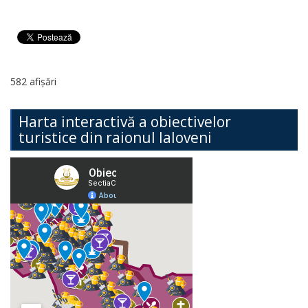
582 afișări
Harta interactivă a obiectivelor
turistice din raionul Ialoveni