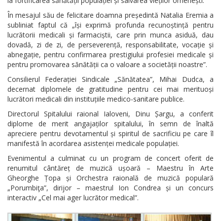
la fortificarea sănătății populației și salvarea vieților omenești.
În mesajul său de felicitare doamna președintă Natalia Eremia a
subliniat faptul că „își exprimă profunda recunoștință pentru
lucrătorii medicali și farmaciștii, care prin munca asiduă, dau
dovadă, zi de zi, de perseverență, responsabilitate, vocație și
abnegație, pentru confirmarea prestigiului profesiei medicale și
pentru promovarea sănătății ca o valoare a societății noastre”.
Consilierul Federației Sindicale „Sănătatea”, Mihai Dudca, a
decernat diplomele de gratitudine pentru cei mai merituoși
lucrători medicali din instituțiile medico-sanitare publice.
Directorul Spitalului raional Ialoveni, Dinu Șargu, a conferit
diplome de merit angajaților spitalului, în semn de înaltă
apreciere pentru devotamentul și spiritul de sacrificiu pe care îl
manifestă în acordarea asistenței medicale populației.
Evenimentul a culminat cu un program de concert oferit de
renumitul cântăreț de muzică ușoară – Maestru în Arte
Gheorghe Țopa și Orchestra raională de muzică populară
„Porumbiţa”, dirijor – maestrul Ion Condrea și un concurs
interactiv „Cel mai ager lucrător medical”.