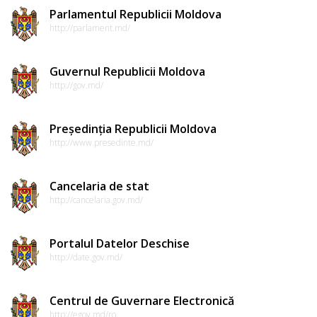
Parlamentul Republicii Moldova
http://parlament.md/
Guvernul Republicii Moldova
http://gov.md/
Președinția Republicii Moldova
http://www.presedinte.md/
Cancelaria de stat
http://cancelaria.gov.md/
Portalul Datelor Deschise
http://date.gov.md/
Centrul de Guvernare Electronică
http://egov.md/ro